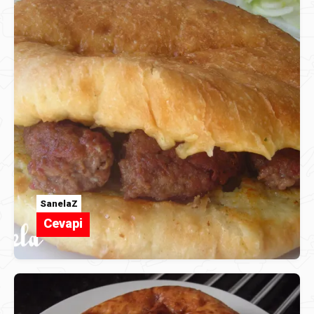
SanelaZ
Cevapi