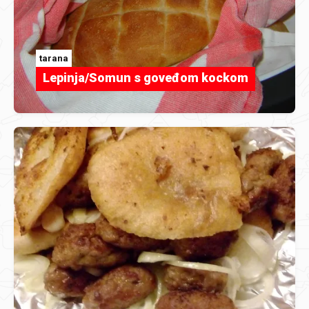
tarana
Lepinja/Somun s goveđom kockom