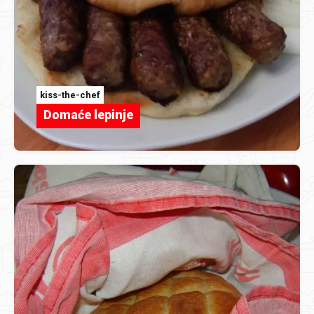
kiss-the-chef
Domaće lepinje