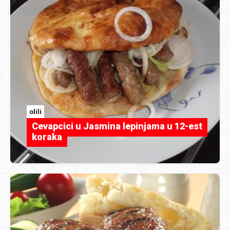
olili
Cevapcici u Jasmina lepinjama u 12-est
koraka