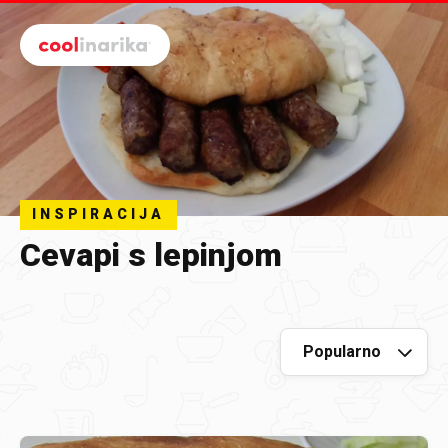
Preskoči na glavni sadržaj
INSPIRACIJA
Cevapi s lepinjom