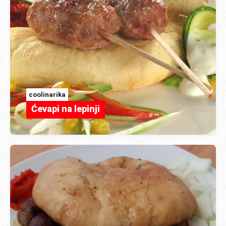
coolinarika
Ćevapi na lepinji