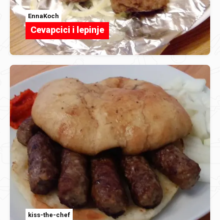
EnnaKoch
Cevapcici i lepinje
kiss-the-chef