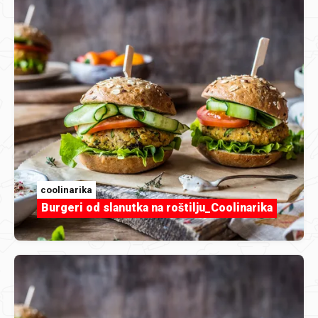
coolinarika
Burgeri od slanutka na roštilju_Coolinarika