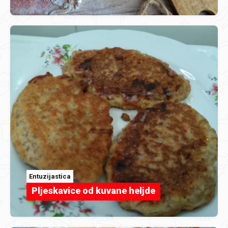
Entuzijastica
Pljeskavice od kuvane heljde