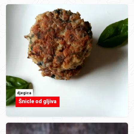
djegica
Šnicle od gljiva