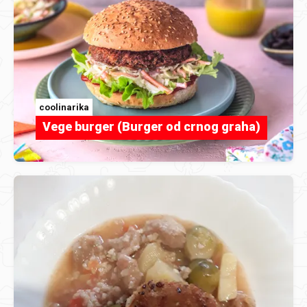
coolinarika
Vege burger (Burger od crnog graha)