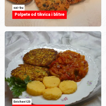
ozi-bu
Polpete od tikvica i blitve
Evichen123