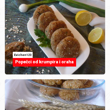
Evichen123
Popečci od krumpira i oraha