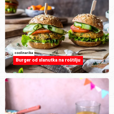
coolinarika
Burger od slanutka na roštilju