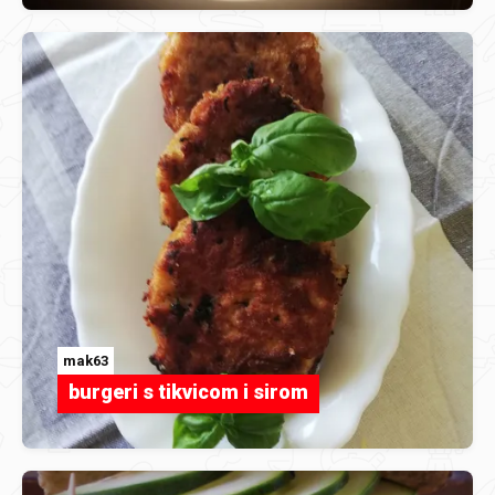
mak63
burgeri s tikvicom i sirom