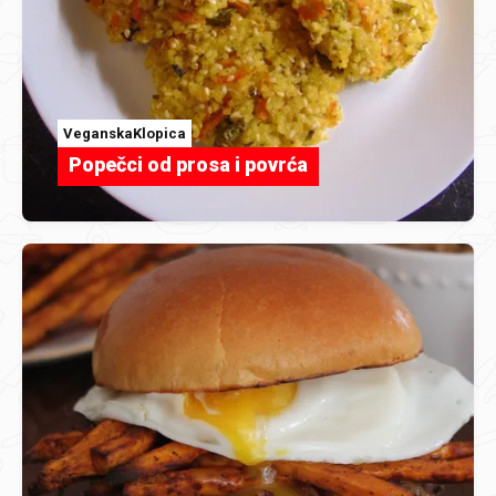
VeganskaKlopica
Popečci od prosa i povrća