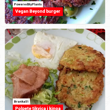
PoweredByPlants
Vegan Beyond burger
Branka51
Polpete tikvica i kinoa