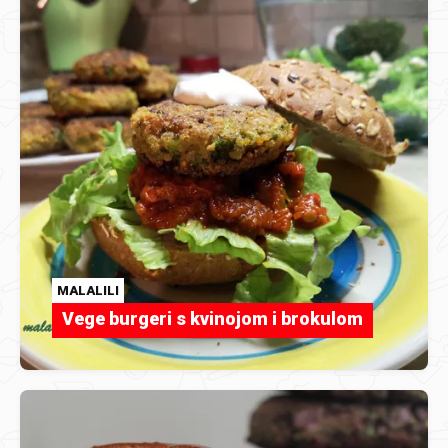
MALALILI
Vege burgeri s kvinojom i brokulom