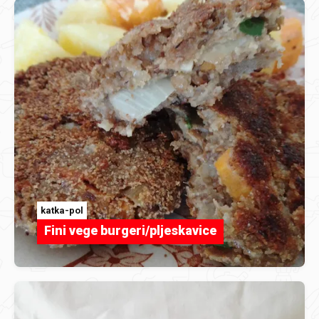
katka-pol
Fini vege burgeri/pljeskavice