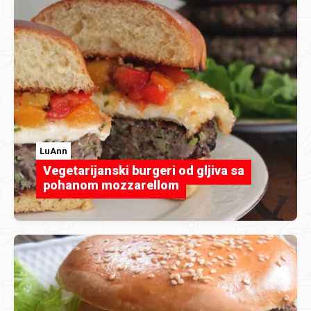
LuAnn
Vegetarijanski burgeri od gljiva sa
pohanom mozzarellom