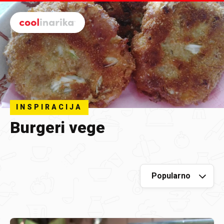
Preskoči na glavni sadržaj
INSPIRACIJA
Burgeri vege