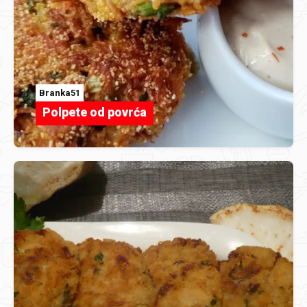
Branka51
Polpete od povrća