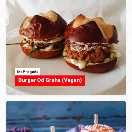
IzaPregača
Burger Od Graha (Vegan)