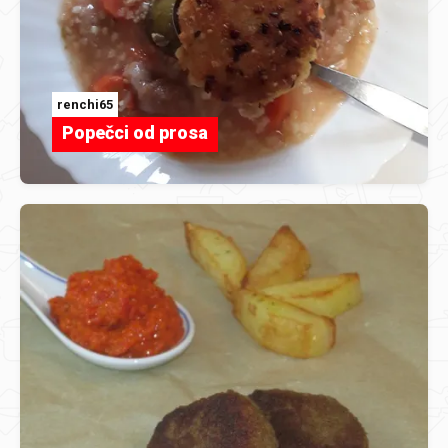
renchi65
Popečci od prosa