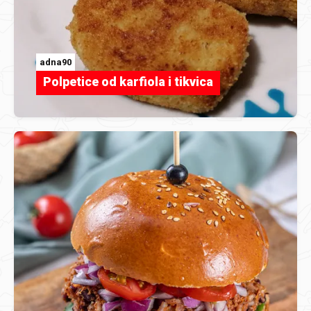
adna90
Polpetice od karfiola i tikvica