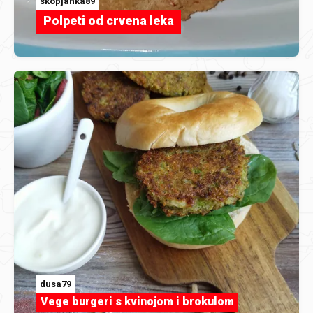
skopjanka89
Polpeti od crvena leka
dusa79
Vege burgeri s kvinojom i brokulom