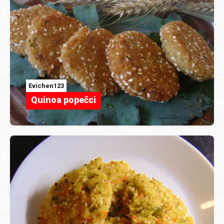
Evichen123
Quinoa popečci