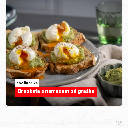
coolinarika
Brusketa s namazom od graška