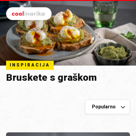
Preskoči na glavni sadržaj
INSPIRACIJA
Bruskete s graškom