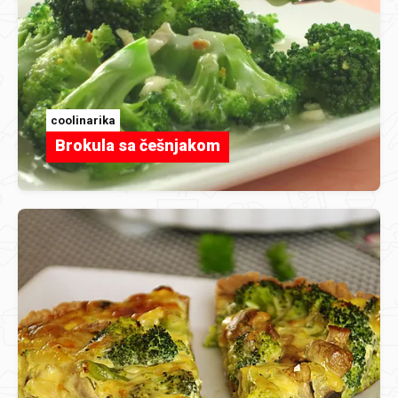
coolinarika
Brokula sa češnjakom