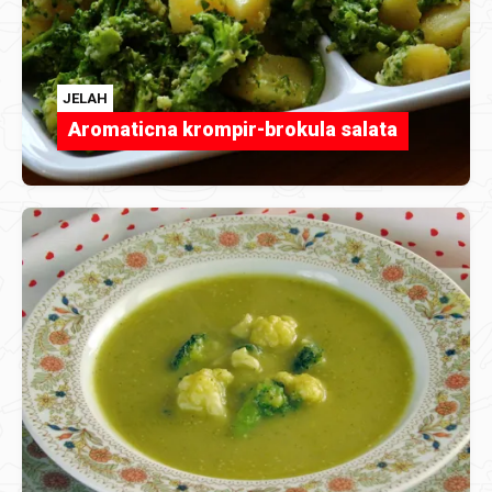
JELAH
Aromaticna krompir-brokula salata