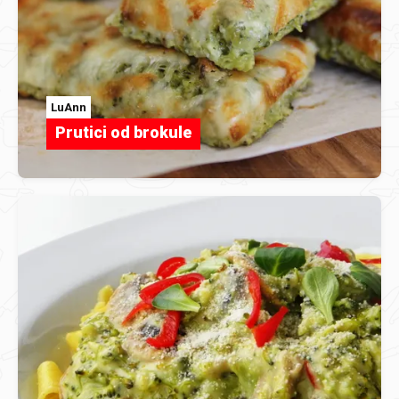
LuAnn
Prutici od brokule