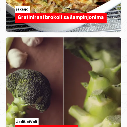
jekago
Gratinirani brokoli sa šampinjonima
JediUciVoli