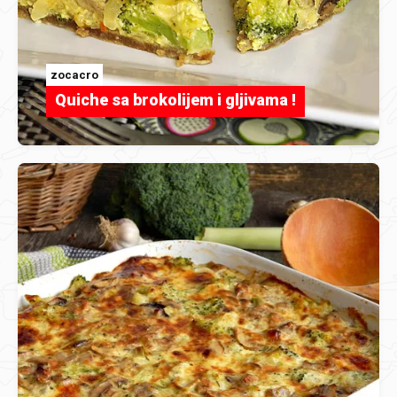
zocacro
Quiche sa brokolijem i gljivama !