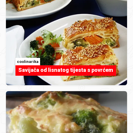
coolinarika
Savijača od lisnatog tijesta s povrćem