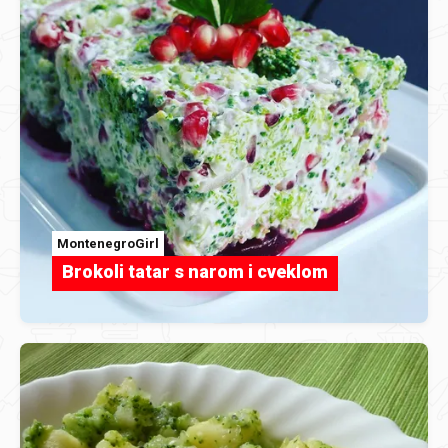
MontenegroGirl
Brokoli tatar s narom i cveklom