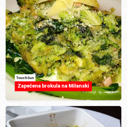
TouchSun
Zapečena brokula na Milanski