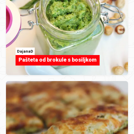
DajanaD
Pašteta od brokule s bosiljkom