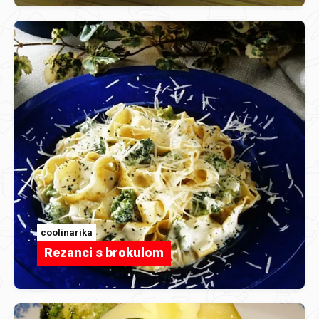
coolinarika
Rezanci s brokulom