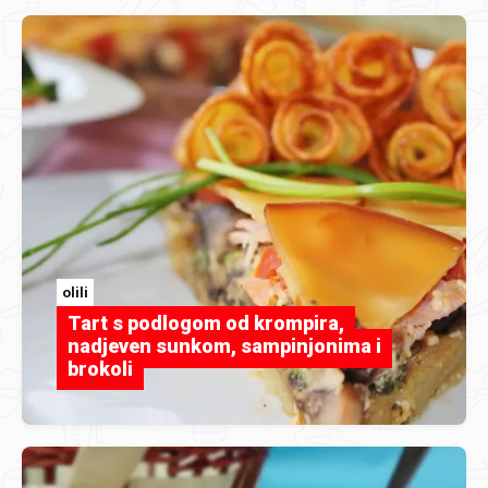
olili
Tart s podlogom od krompira,
nadjeven sunkom, sampinjonima i
brokoli