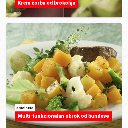
Krem čorba od brokolija
antoinete
Multi-funkcionalan obrok od bundeve