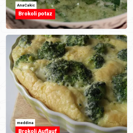
AnaCakic
Brokoli potaz
meddina
Brokoli Auflauf