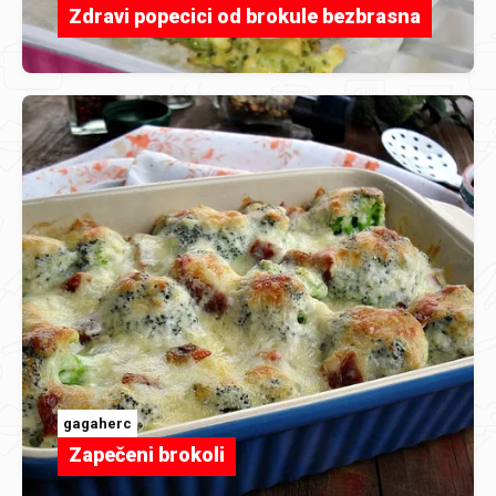
Zdravi popecici od brokule bezbrasna
gagaherc
Zapečeni brokoli