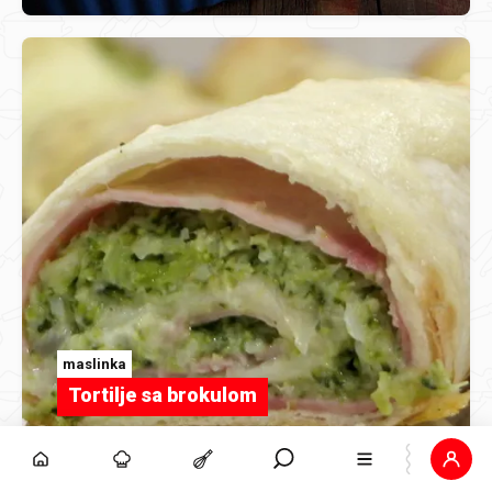
maslinka
Tortilje sa brokulom