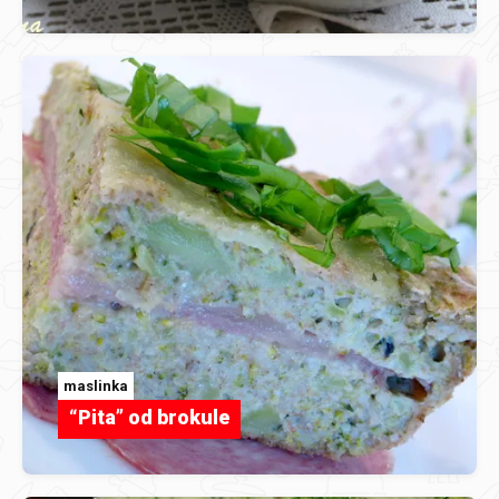
maslinka
“Pita” od brokule