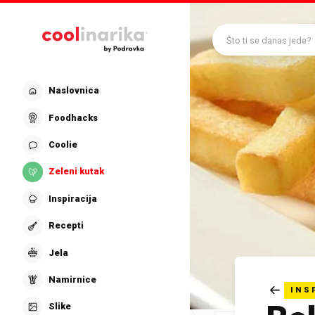
Preskoči na glavni sadržaj
Što ti se danas jede?
Naslovnica
Foodhacks
Coolie
Zeleni kutak
Inspiracija
Recepti
Jela
Namirnice
INS
Slike