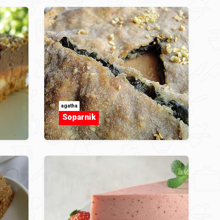
agatha
Soparnik