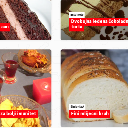
antoinete
Dvobojna ledena čokolad
 san
torta
SinjoritaA
za bolji imunitet
Fini mlijecni kruh