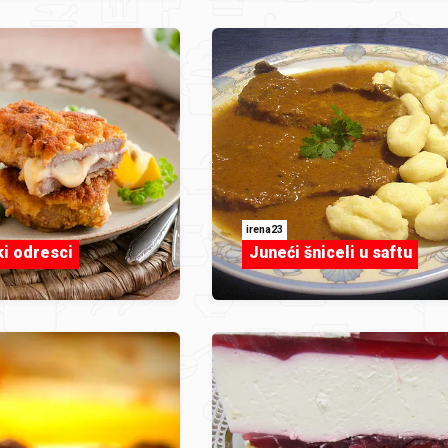
irena23
i odresci
Juneći šniceli u saftu