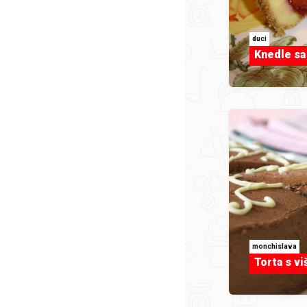
duci
Knedle sa
monchislava
Torta s vi