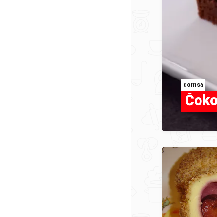
domsa
Čokol