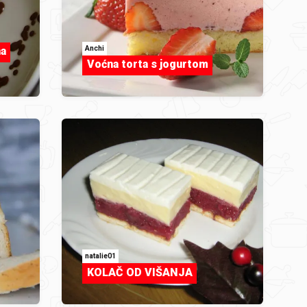
Anchi
na
Voćna torta s jogurtom
natalie01
KOLAČ OD VIŠANJA