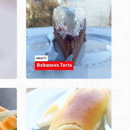
renci11
Bobanova Torta