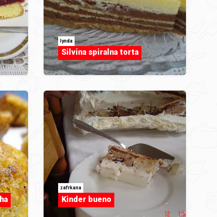
lynda
Silvina spiralna torta
zafrkana
uha
Kinder bueno