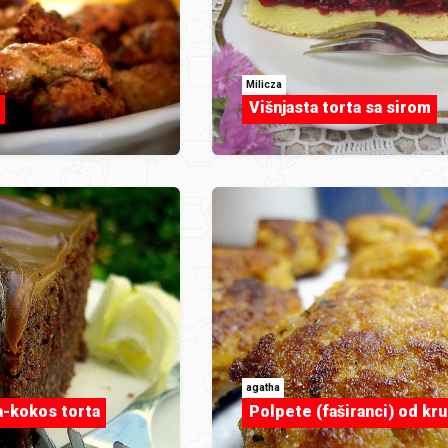
Milicza
Višnjasta torta sa sirom
agatha
-kokos torta
Polpete (faširanci) od kr