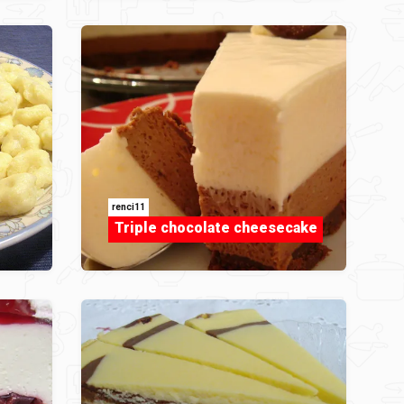
renci11
Triple chocolate cheesecake