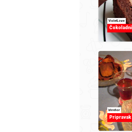
VioletLove
Čokoladni
bhrehor
Pripravak 