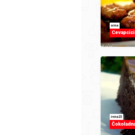
arma
Cevapcici
irena23
Čokoladna