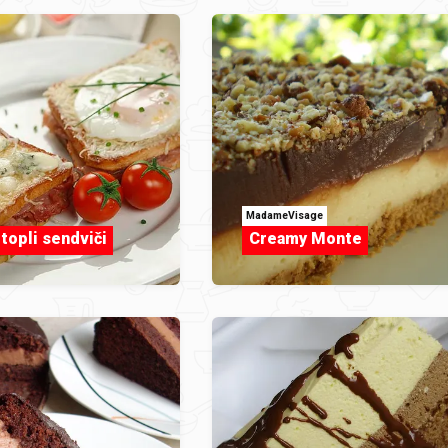
MadameVisage
topli sendviči
Creamy Monte