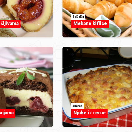
SaDaKa
 šljivama
Mekane kiflice
anarad
šnjama
Njoke iz rerne