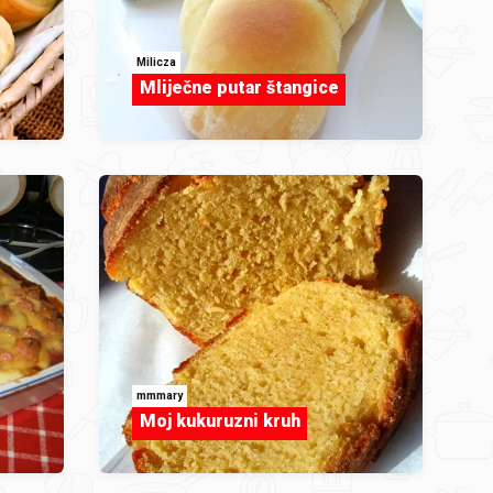
Milicza
Mliječne putar štangice
mmmary
Moj kukuruzni kruh