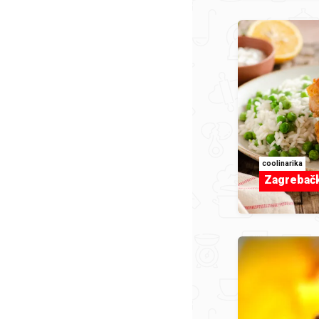
coolinarika
Zagrebačk