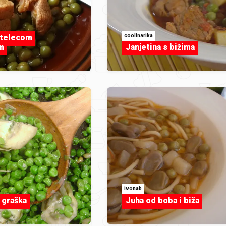
coolinarika
 telecom
m
Janjetina s bižima
ivonab
 graška
Juha od boba i biža