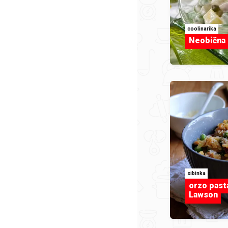
coolinarika
Neobična 
sibinka
orzo pasta
Lawson