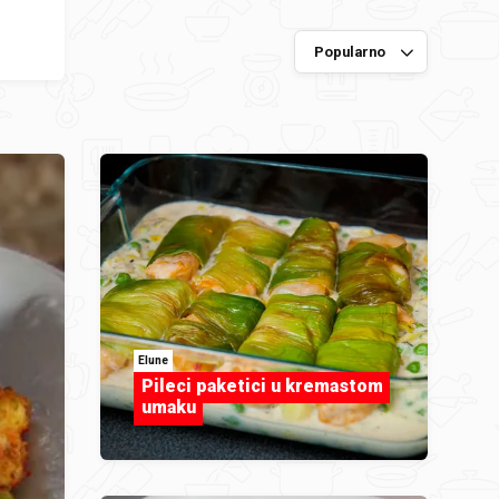
Elune
Pileci paketici u kremastom
umaku