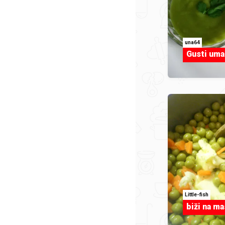
una64
Gusti uma
Little-fish
biži na ma