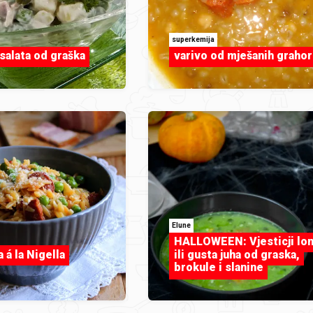
superkemija
salata od graška
varivo od mješanih grahor
Elune
HALLOWEEN: Vjesticji lo
 á la Nigella
ili gusta juha od graska,
brokule i slanine