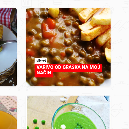
jully-vt
VARIVO OD GRAŠKA NA MOJ
NAČIN