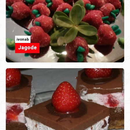
ivonab
Jagode