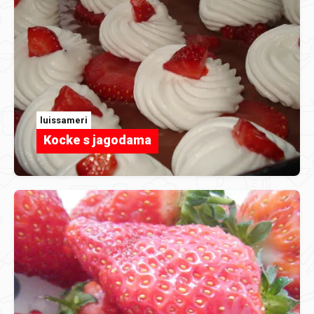
luissameri
Kocke s jagodama