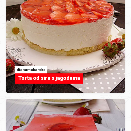
dianamakarska
Torta od sira s jagodama