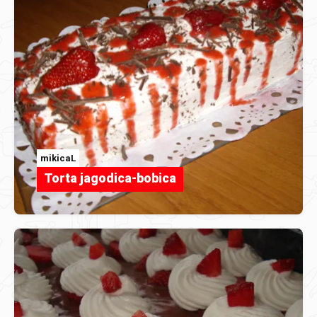
mikicaL
Torta jagodica-bobica