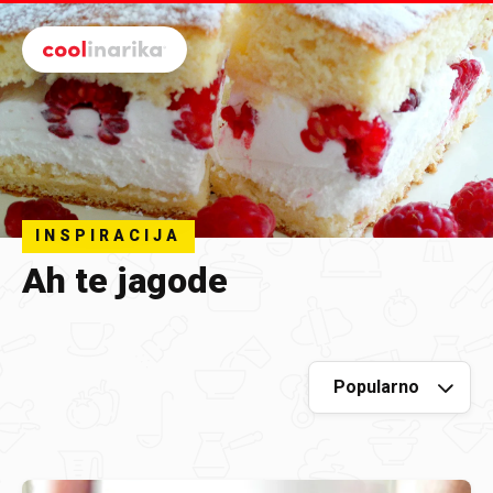
Preskoči na glavni sadržaj
INSPIRACIJA
Ah te jagode