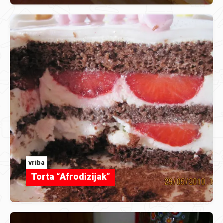
vriba
Torta “Afrodizijak”