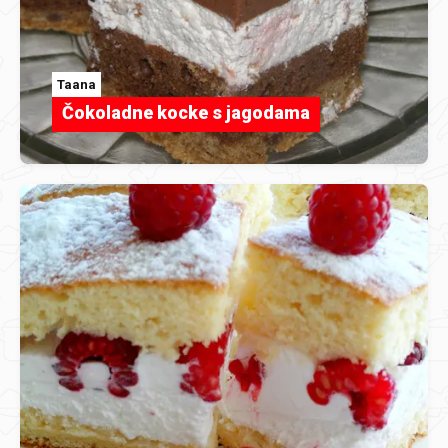
Taana
Čokoladne kocke s jagodama