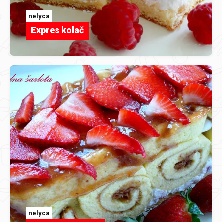
nelyca
Expres kolač
nelyca