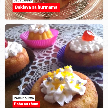
Jaca030885
Baklava sa hurmama
PalminoDrvo
Baba au rhum