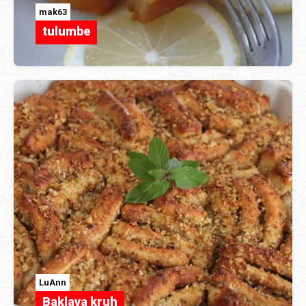
mak63
tulumbe
LuAnn
Baklava kruh