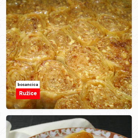
bosancica
Ružice