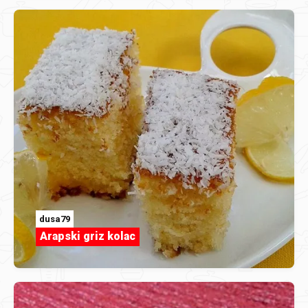
dusa79
Arapski griz kolac