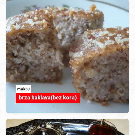
mak63
brza baklava(bez kora)