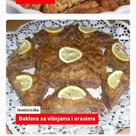
leonicicika
Baklava sa višnjama i orasima