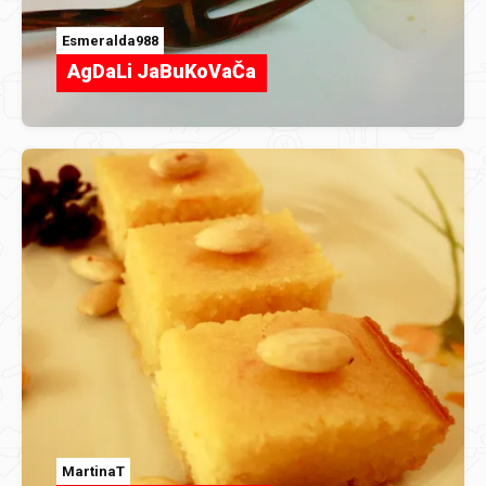
Esmeralda988
AgDaLi JaBuKoVaČa
MartinaT