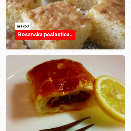
mak63
Bosanska poslastica..