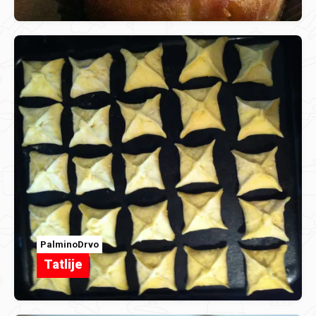
PalminoDrvo
Tatlije