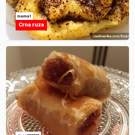
mama1
Crna ruza