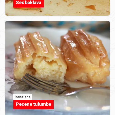
Sex baklava
irenalana
Pecene tulumbe