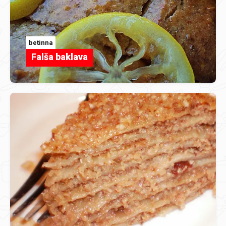
betinna
Falša baklava