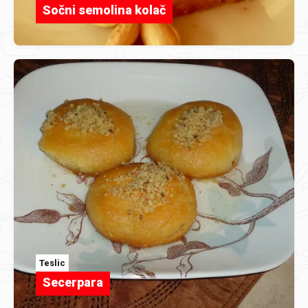
Sočni semolina kolač
Teslic
Secerpara