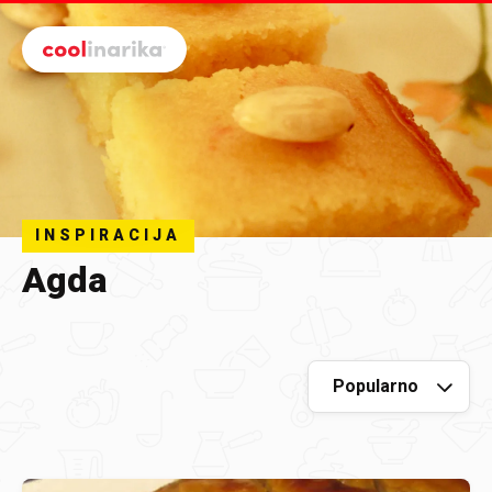
Preskoči na glavni sadržaj
INSPIRACIJA
Agda