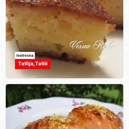
IvaVesna
Tatlija,Tatlii