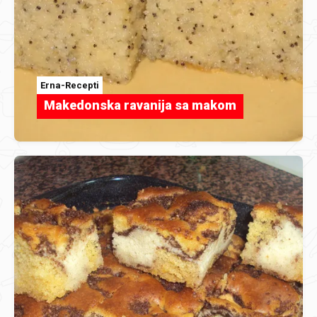
Erna-Recepti
Makedonska ravanija sa makom