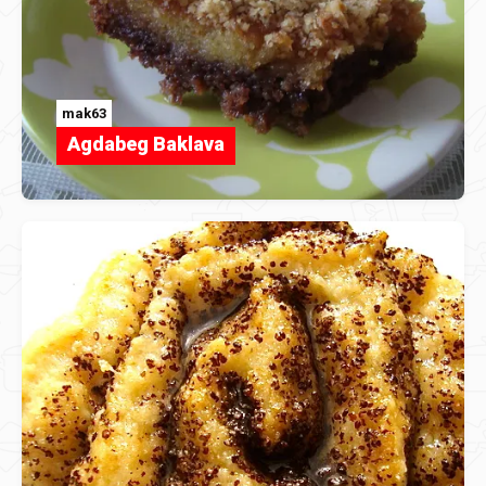
mak63
Agdabeg Baklava