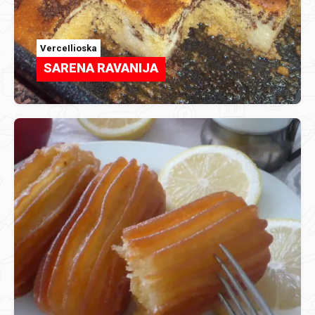
VerceIlioska
SARENA RAVANIJA