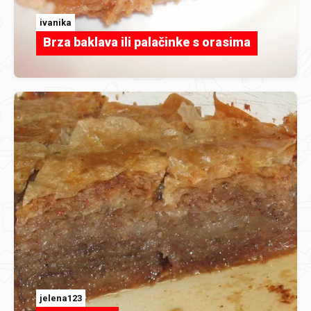
ivanika
Brza baklava ili palačinke s orasima
jelena123