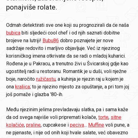
ponajviše rolate.
Odmah detektirati sve one koji su prognozirali da će naša
bubica
biti sljedeći cool chef i od njih saznati dobitne
brojeve na lutriji!
Bubu86
dobro poznajete jer nove
sadržaje redovito i marljivo objavljuje. Već iz njezinog
korisničkog imena otkrivate da se radi o mladoj kuharici.
Rođena je u Pakracu, a trenutno živi u Švicarskoj gdje kao
ugostitelj radi u restoranu. Romantik je u duši, voli nježne
boje, naročito
ružičastu
, a kuhinja je njezin raj u kojem je
ona
kraljica
; to je njezino mjesto za opuštanje, a pri tom joj
još pomaže i glazba '80-ih.
Među njezinim jelima prevladavaju slatka, pa i sama kaže
da od svega najviše voli pripremati kolače,
torte
,
sitne
kolačiće
,
praline
, cupcakese i
peciva
...
Muffine
voli pune, a
ne pjenaste, i nije od onih koji hvale salate, već obavezno