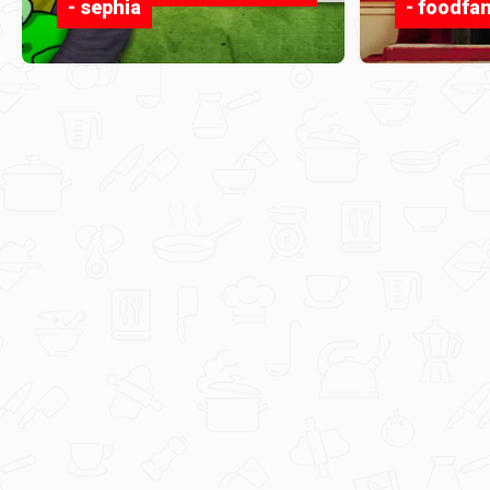
- sephia
- foodfa