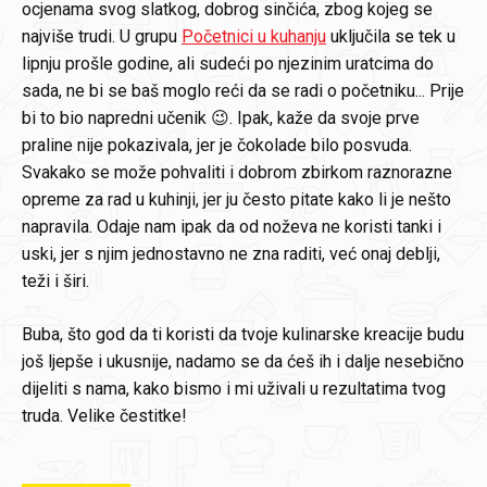
ocjenama svog slatkog, dobrog sinčića, zbog kojeg se
najviše trudi. U grupu
Početnici u kuhanju
uključila se tek u
lipnju prošle godine, ali sudeći po njezinim uratcima do
sada, ne bi se baš moglo reći da se radi o početniku... Prije
bi to bio napredni učenik 😉. Ipak, kaže da svoje prve
praline nije pokazivala, jer je čokolade bilo posvuda.
Svakako se može pohvaliti i dobrom zbirkom raznorazne
opreme za rad u kuhinji, jer ju često pitate kako li je nešto
napravila. Odaje nam ipak da od noževa ne koristi tanki i
uski, jer s njim jednostavno ne zna raditi, već onaj deblji,
teži i širi.
Buba, što god da ti koristi da tvoje kulinarske kreacije budu
još ljepše i ukusnije, nadamo se da ćeš ih i dalje nesebično
dijeliti s nama, kako bismo i mi uživali u rezultatima tvog
truda. Velike čestitke!