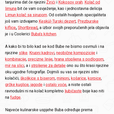
tanjurima dat će njezini
Žirići
i
Kokosov orah
.
Kolač od
limuna
bit će vam osvježenje, kao i jednostavna delicija
Limun kolač sa sirupom
. Od ostalih hvaljenih specijaliteta
još vam izdvajamo
Keskül-Turski dezert
,
Prezburske
kiflice
,
Shortbread
,
a izbor svojih preporučenih jela objavila
je i u Coolerici
Buba's kitchen
.
A kako bi to bilo kad se kod Bube ne bismo osvrnuli i na
njezine
slike
.
Krupni kadrovi
,
neobične kompozicije
i
kombinacije
,
precizne linije
,
hrana stopljena s podlogom
,
mir na slici
, a i
strpljenje za detalje
ono su što krasi njezine
oku ugodne fotografije. Dojmili su vas se njezini sitni
kolačići,
školjkice s biserom
,
minjoni
,
košarice
,
korpice
,
grčke kuglice
,
jagode
i
ostalo voće
, a niste ostali
ravnodušni ni na kolač kompletno
ljubičaste
boje kao niti
na
fudge
.
Najveće kulinarske uspjehe Buba određuje prema