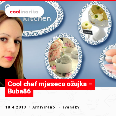
Preskoči na glavni sadržaj
Cool chef mjeseca ožujka –
Buba86
18.4.2013.
• Arhivirano
ivanakv