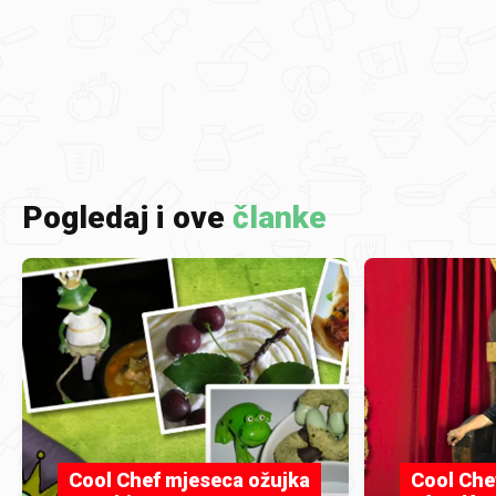
Pogledaj i ove
članke
Cool Chef mjeseca ožujka
Cool Che