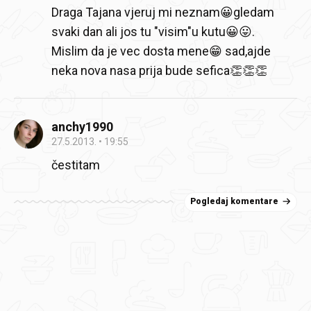
Draga Tajana vjeruj mi neznam😀gledam
svaki dan ali jos tu "visim"u kutu😀😛.
Mislim da je vec dosta mene😁 sad,ajde
neka nova nasa prija bude sefica👏👏👏
anchy1990
27.5.2013.
19:55
čestitam
Pogledaj komentare