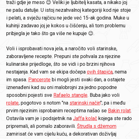
traži gdje je meso 😉 Veliki je ljubitelj kasata, a nikako joj
ne pašu datulje. U istoj nezahvalnoj kategoriji kod nje stoje
i pelati, a svježu rajčicu ne jede već 15-ak godina. Muke u
kuhinji zadavao joj je kokos u čišćenju, ali tom problemu
pribjegla je tako što ga više ne kupuje 😉.
Voli i isprobavati nova jela, a naročito voli starinske,
zaboravljene recepte. Prepuni ste pohvala za njezine
kulinarske prijedloge, što se vidi i po brzini njihova
nestajanja. Kad vam se ekipa dočepa
ovih štapića
, nema
im spasa.
Pancerote
bi mogli jesti svaki dan, a ostajete
iznenađeni kad su oni malobrojni za jedno popodne
sposobni pojesti sve
Rafaelo stangle
. Buba jako voli
rolate
,
pogotovo s notom "na
starinski način
"; pa i među
prvim njezinim isprobanim receptima našao se
Bakin rolat
.
Ostavila vam je i podsjetnik na
Jaffa kolač
kojega ste rado
pripremali, ali pomalo zaboravili.
Štrudla s džemom
zamirisat će vam cijelu kuću, a dekorativan doživljaj