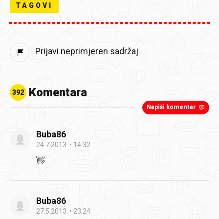
TAGOVI
Prijavi neprimjeren sadržaj
Komentara
392
Napiši komentar
Buba86
24.7.2013.
14:32
👋
Buba86
27.5.2013.
23:24