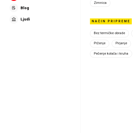
Zimnica
Hercegovac27
Blog
100017739
Ljudi
NAČIN PRIPREME
Bez termičke obrade
Prženje
Pirjanje
Pečenje kolača i kruha
deluxlux
Prva/posl