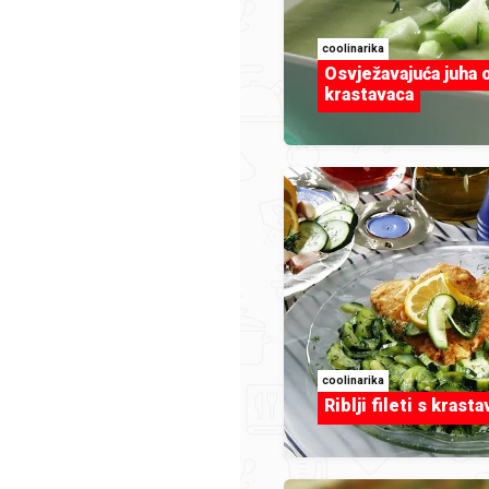
coolinarika
josipa-mikleus
Osvježavajuća juha 
9.jpg
Torta sa štrumfovima.jpg
krastavaca
coolinarika
Riblji fileti s krast