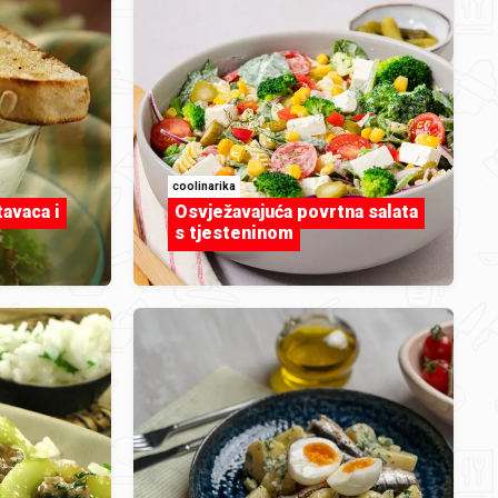
coolinarika
tavaca i
Osvježavajuća povrtna salata
s tjesteninom
duka73
Čizkejk .jpg