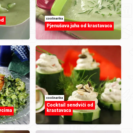
djegica
coolinarika
od
13761.jpg
Pjenušava juha od krastavaca
coolinarika
dusa79
Cocktail sendviči od
Bread and Butter
avcima
krastavaca
Pudding.jpg