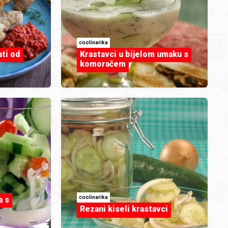
GaLaRi
g
IMG_2025.jpeg
coolinarika
ati od
Krastavci u bijelom umaku s
komoračem
GaLaRi
IMG_2025.jpeg
coolinarika
a s
Rezani kiseli krastavci