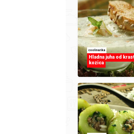
coolinarika
Hladna juha od kras
kozica
duka73
pg
Slatkiš.jpg