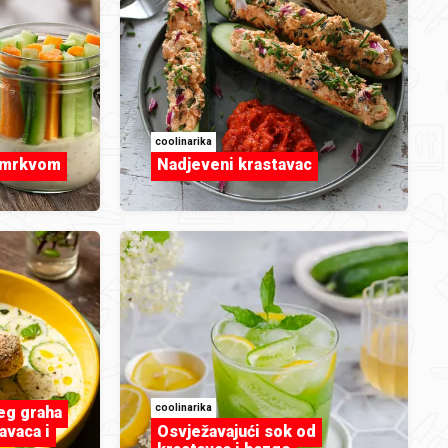
coolinarika
i mrkvom
Nadjeveni krastavac
editabohacek
Riža sa malim okruglicama by
Meddina.jfif.jpg
coolinarika
eg graha
avaca i
Osvježavajući sok od