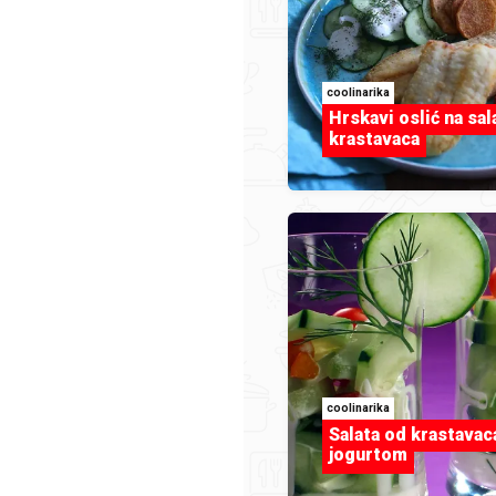
duka73
elja i
a-Mimi555.jpg
Za koleginice na poslu.jp
coolinarika
Hrskavi oslić na sal
krastavaca
coolinarika
Salata od krastavac
jogurtom