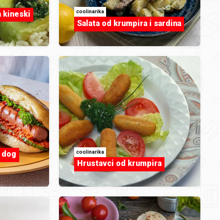
coolinarika
a kineski
Salata od krumpira i sardina
editabohacek
Američke šnicle by
DUKA11.jfif.jpg
coolinarika
t dog
Hrustavci od krumpira