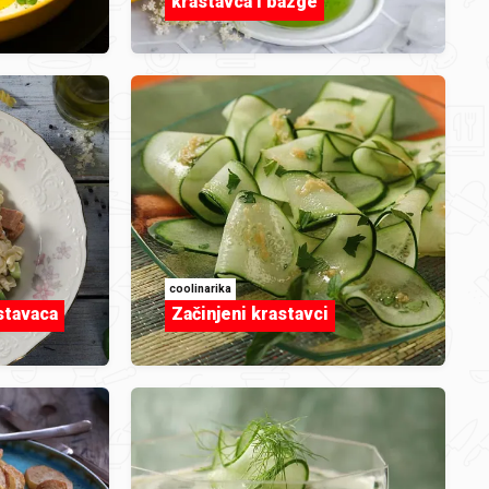
krastavca i bazge
mimi555
Mokri kolač-Evichen123.jpg
coolinarika
astavaca
Začinjeni krastavci