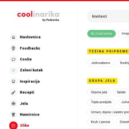
Preskoči na glavni sadržaj
Pretraži recepte is
By Coolinarika
Imaj
Naslovnica
SLIKE
Popu
Foodhacks
TEŽINA PRIPREME
Coolie
Jednostavno
Sredn
Slike ko
Zeleni kutak
GRUPA JELA
Inspiracija
Recepti
Glavna jela
Salate
Topla predjela
Juh
Jela
Umaci, dipovi i salatni pre
Namirnice
Kruh i peciva
Desert
Slike