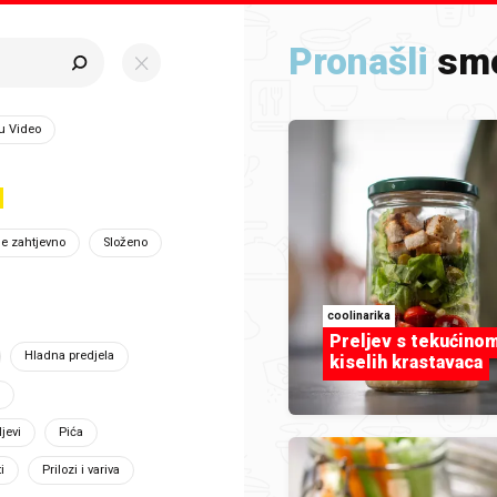
Pronašli
sm
 focused ,type to refine list, press Down to open the menu
u Video
larne slike
je zahtjevno
Složeno
je su kvalitetom nadišle prosjek i rado su gledane
coolinarika
Preljev s tekućino
Hladna predjela
kiselih krastavaca
e
ljevi
Pića
i
Prilozi i variva