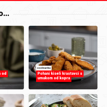
o…
,
coolinarika
m od
Pohani kiseli krastavci s
umakom od kopra