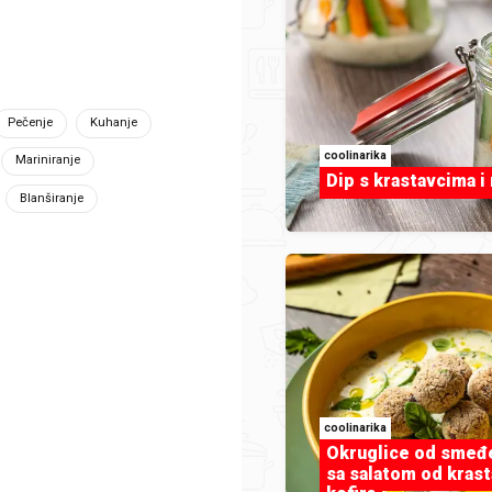
14
1.jpg
Pečenje
Kuhanje
coolinarika
Mariniranje
Dip s krastavcima 
Blanširanje
Aurora Gudlin
jednja
1000060494.jpg
coolinarika
Okruglice od smeđ
sa salatom od krast