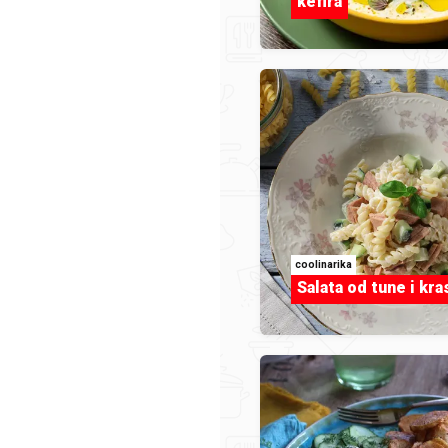
kefira
editabohacek
Pita s kupinama by
a.jpg
Nandila.jfif.jpg
coolinarika
Salata od tune i kr