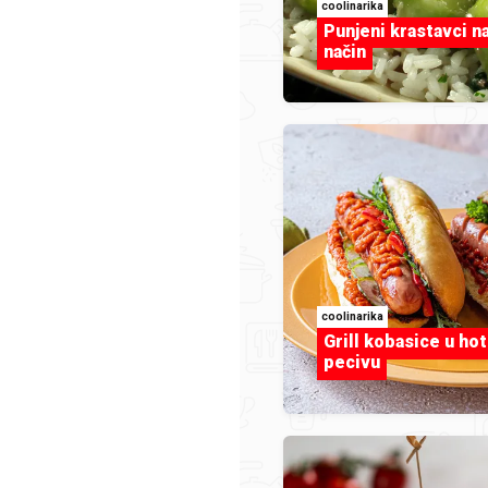
coolinarika
Punjeni krastavci n
način
luckyivy
.jpg
Torta od mrkve.jpg
coolinarika
Grill kobasice u ho
pecivu
pg