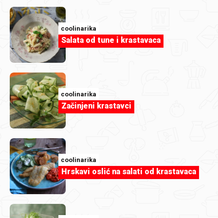
coolinarika
Autori najboljih recepata za
jela od
Salata od tune i krastavaca
ribe
...
kukis17
c
coolinarika
Začinjeni krastavci
coolinarika
Hrskavi oslić na salati od krastavaca
Brancin pečen u rerni
Kozice na