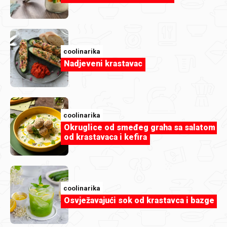
Autori najboljih recepata za
jela s
paprikama
...
coolinarika
Nadjeveni krastavac
Milicza
c
coolinarika
Okruglice od smeđeg graha sa salatom
od krastavaca i kefira
coolinarika
Punjene paprike moje mame
Sataraš
Osvježavajući sok od krastavca i bazge