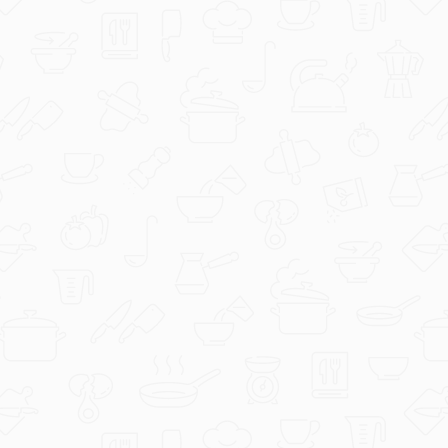
GaLaRi
IMG_2025.jpeg