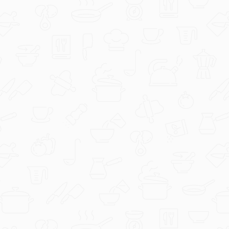
mimi555
Mokri kolač-Evichen123.jpg