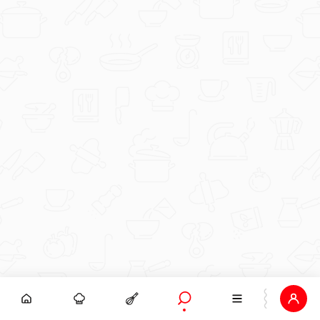
duka73
Čizkejk .jpg