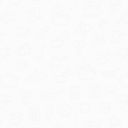
marijadj
Za moju fruit kolekciju....jpg