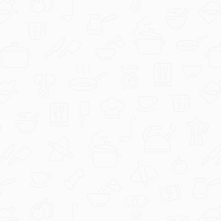
dusa79
Bread and Butter Pudding.jpg