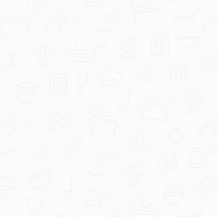
duka73
Slatkiš.jpg