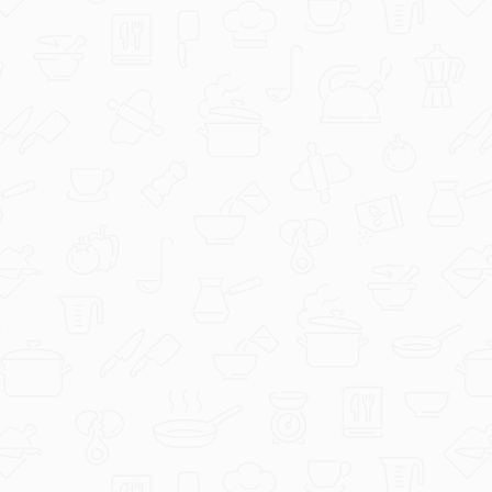
Evichen123
Griz pita s kokosom.jpg