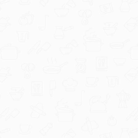
nutribrat.hr
wok s pilećim stir fryem i kremastim
kikiriki umakom.webp