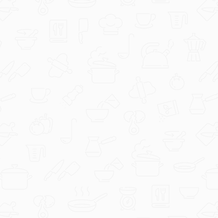
Evichen123
Griz pita s kokosom.jpg