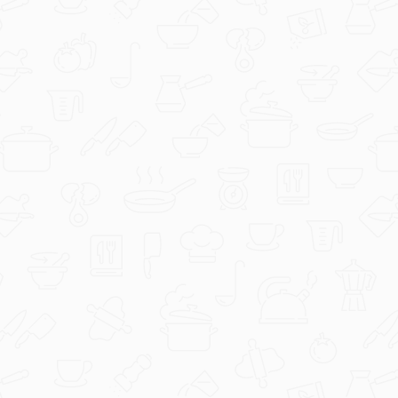
josipa-mikleus
Torta sa štrumfovima.jpg