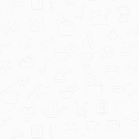
GaLaRi
IMG_2025.jpeg