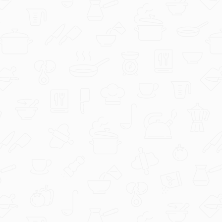
duka73
Kanapei.jpg