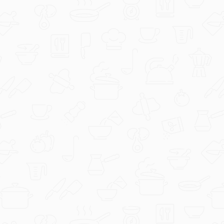
Evichen123
Griz pita s kokosom.jpg