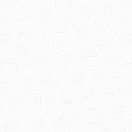
Griz pita s kokosom.jpg
editabohacek
Svinjski lungić u umaku od senfa by
lilest.jfif.jpg