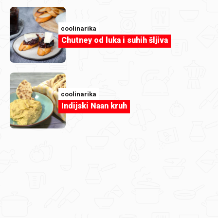
coolinarika
Chutney od luka i suhih šljiva
coolinarika
Indijski Naan kruh
Almina Gajic
IMG_7090.jpeg