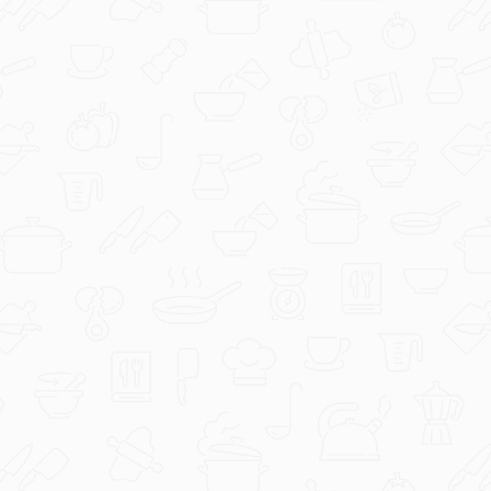
duka73
Za divan dan.jpg