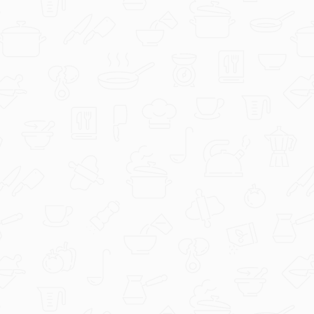
Ivona81
Panzanella.jpg