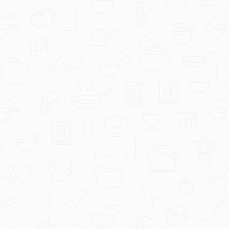
Hercegovac2714
1000177391.jpg