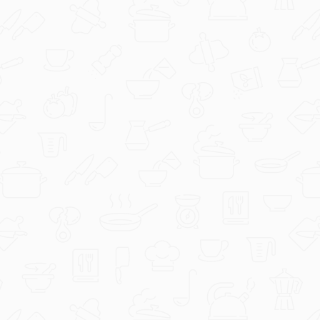
Evichen123
Griz pita s kokosom.jpg
Evichen123