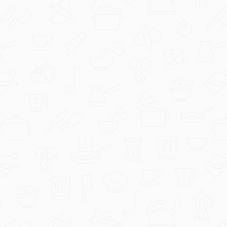
duka73
Još slatkiša.jpg