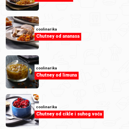
coolinarika
Chutney od ananasa
Almina Gajic
image.jpg
coolinarika
Chutney od limuna
coolinarika
Chutney od cikle i suhog voća