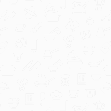
Evichen123
Griz pita s kokosom.jpg