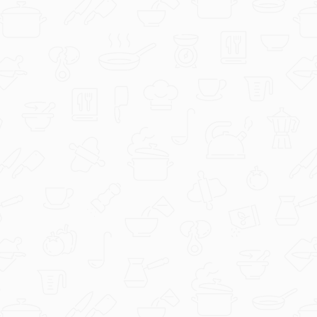
editabohacek
Pita s kupinama by Nandila.jfif.jpg