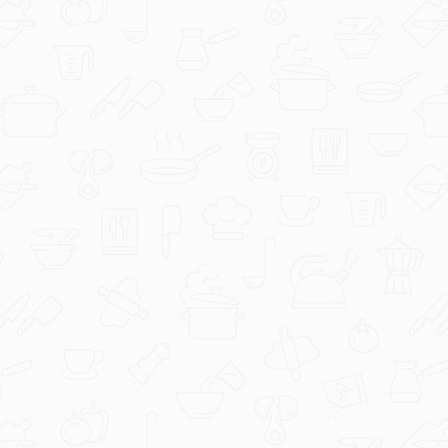
deluxlux
1000064287.jpg