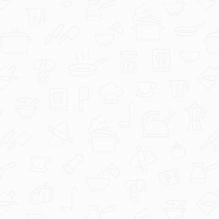
Aurora Gudlin
1000060494.jpg
editabohacek
Riža sa malim okruglicama by
Meddina.jfif.jpg