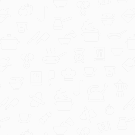
djegica
13761.jpg