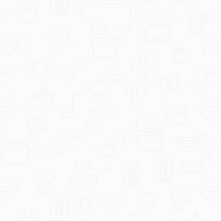
Evichen123
Griz pita s kokosom.jpg