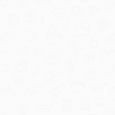
mimi555
Salata od zelja i krastavaca-Mimi555.jpg
duka73
Za koleginice na poslu.jpg