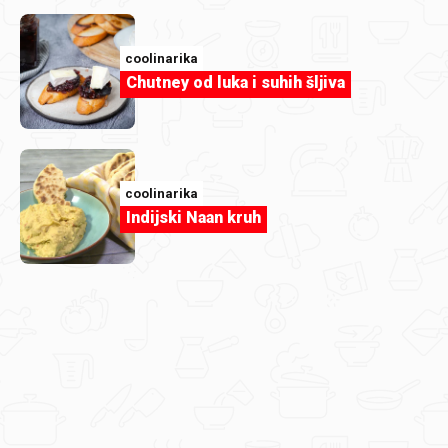
coolinarika
Chutney od luka i suhih šljiva
coolinarika
Indijski Naan kruh