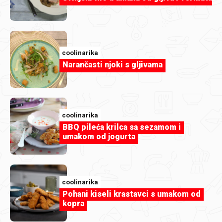
gastrojazz
coolinarika
Narančasti njoki s gljivama
1000132009.jpg
coolinarika
BBQ pileća krilca sa sezamom i
umakom od jogurta
coolinarika
Pohani kiseli krastavci s umakom od
kopra