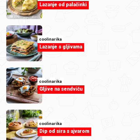
Lazanje od palačinki
coolinarika
Lazanje s gljivama
deluxlux
1000064287.jpg
coolinarika
Gljive na sendviču
coolinarika
Dip od sira s ajvarom