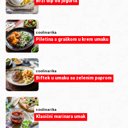
Brzi dip od jogurta
coolinarika
Piletina s graškom u krem umaku
coolinarika
Biftek u umaku sa zelenim paprom
Evichen123
Griz pita s kokosom.jpg
coolinarika
Klasični marinara umak