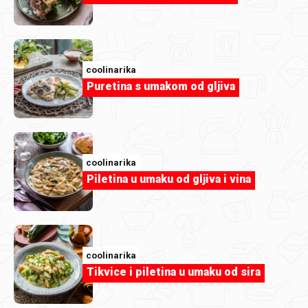
coolinarika
Puretina s umakom od gljiva
coolinarika
Piletina u umaku od gljiva i vina
Almina Gajic
image.jpg
coolinarika
Tikvice i piletina u umaku od sira