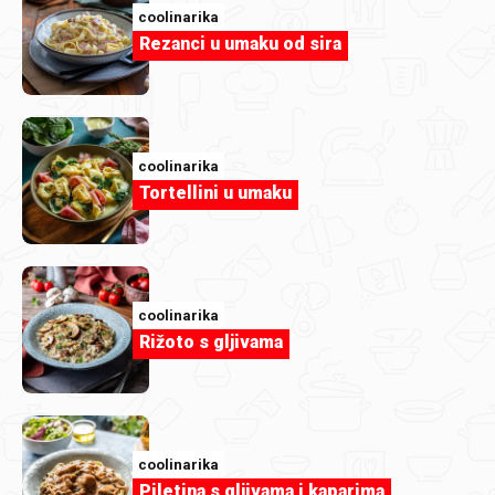
coolinarika
Rezanci u umaku od sira
Almina Gajic
IMG_7090.jpeg
coolinarika
Tortellini u umaku
coolinarika
Rižoto s gljivama
coolinarika
Piletina s gljivama i kaparima