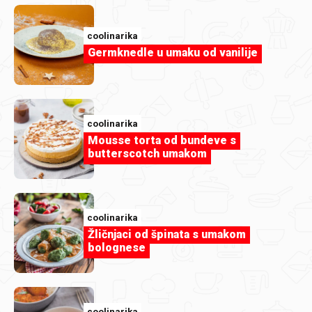
coolinarika
Germknedle u umaku od vanilije
GaLaRi
IMG_2025.jpeg
coolinarika
Mousse torta od bundeve s
butterscotch umakom
coolinarika
Žličnjaci od špinata s umakom
bolognese
coolinarika