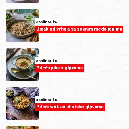
coolinarika
Umak od vrhnja sa sojinim medaljonima
coolinarika
Pileća juha s gljivama
nutribrat.hr
wok s pilećim stir fryem i kremastim
coolinarika
kikiriki umakom.webp
Pileći wok sa shiitake gljivama