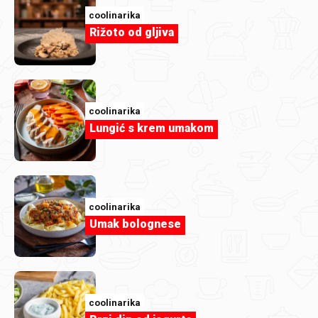
coolinarika
Rižoto od gljiva
coolinarika
Lungić s krem umakom
coolinarika
Umak bolognese
Evichen123
Griz pita s kokosom.jpg
coolinarika