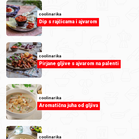
coolinarika
Dip s rajčicama i ajvarom
coolinarika
Pirjane gljive s ajvarom na palenti
mimi555
Mokri kolač-Evichen123.jpg
coolinarika
Aromatična juha od gljiva
coolinarika