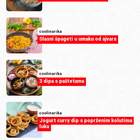
Za moju fruit kolekciju....jpg
coolinarika
Slasni špageti u umaku od ajvara
coolinarika
3 dipa s paštetama
coolinarika
Jogurt curry dip s poprženim kolutima
duka73
luka
Još slatkiša.jpg