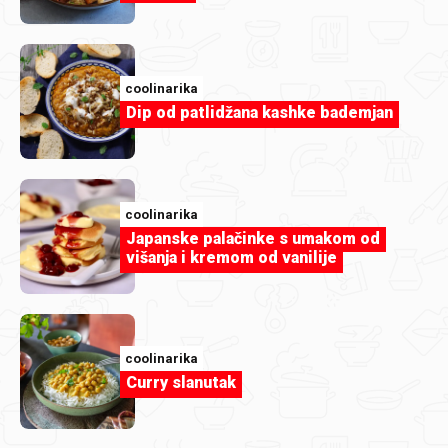
editabohacek
Pita s kupinama by Nandila.jfif.jpg
coolinarika
Dip od patlidžana kashke bademjan
coolinarika
Japanske palačinke s umakom od
višanja i kremom od vanilije
coolinarika
Curry slanutak