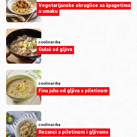
Vegetarijanske okruglice sa špagetima
u umaku
coolinarika
Gulaš od gljiva
mimi555
Salata od zelja i krastavaca-Mimi555.jpg
coolinarika
Fina juha od gljiva s piletinom
coolinarika
Rezanci s piletinom i gljivama