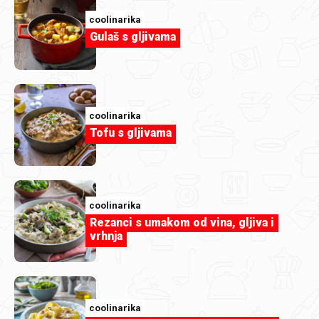
coolinarika
Gulaš s gljivama
coolinarika
Evichen123
Tofu s gljivama
Griz pita s kokosom.jpg
coolinarika
Rezanci s umakom od vina, gljiva i
vrhnja
coolinarika