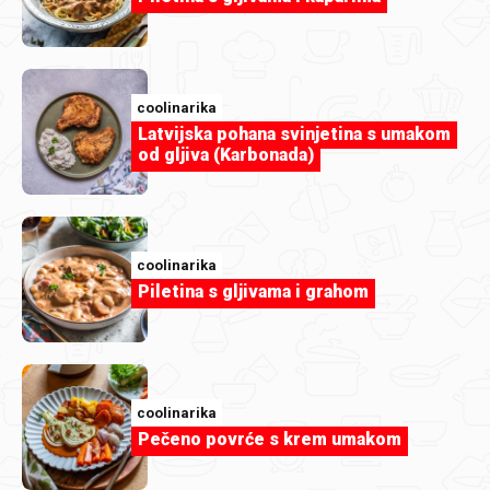
Evichen123
Griz pita s kokosom.jpg
coolinarika
Latvijska pohana svinjetina s umakom
od gljiva (Karbonada)
coolinarika
Piletina s gljivama i grahom
coolinarika
Pečeno povrće s krem umakom
Evichen123