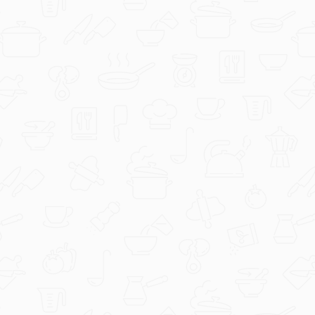
duka73
Slatkiš.jpg