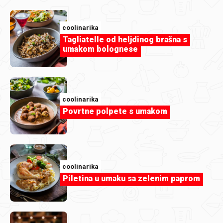
Griz pita s kokosom.jpg
coolinarika
Tagliatelle od heljdinog brašna s
umakom bolognese
coolinarika
Povrtne polpete s umakom
coolinarika
Piletina u umaku sa zelenim paprom
Evichen123
Griz pita s kokosom.jpg