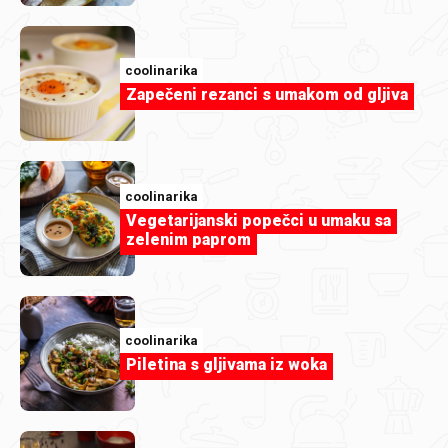
coolinarika
Zapečeni rezanci s umakom od gljiva
coolinarika
Vegetarijanski popečci u umaku sa
Evichen123
zelenim paprom
Griz pita s kokosom.jpg
coolinarika
Piletina s gljivama iz woka