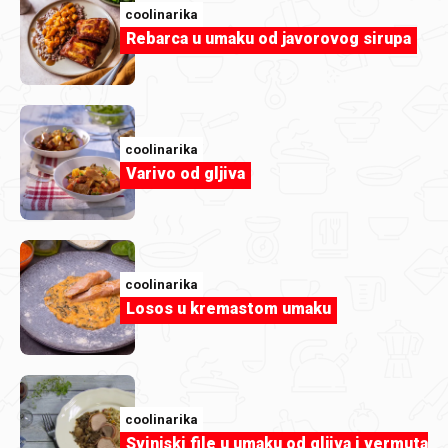
coolinarika
Rebarca u umaku od javorovog sirupa
coolinarika
Varivo od gljiva
coolinarika
Losos u kremastom umaku
coolinarika
Svinjski file u umaku od gljiva i vermuta