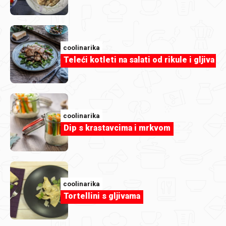
coolinarika
Teleći kotleti na salati od rikule i gljiva
duka73
Za koleginice na poslu.jpg
coolinarika
Dip s krastavcima i mrkvom
coolinarika
Tortellini s gljivama