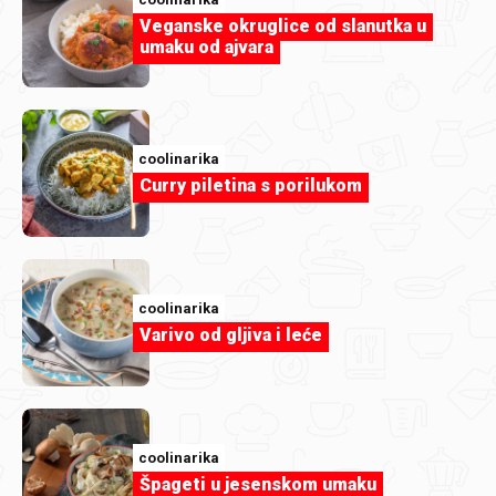
Veganske okruglice od slanutka u
umaku od ajvara
GaLaRi
IMG_2025.jpeg
coolinarika
Curry piletina s porilukom
coolinarika
Varivo od gljiva i leće
coolinarika
Špageti u jesenskom umaku
marijadj