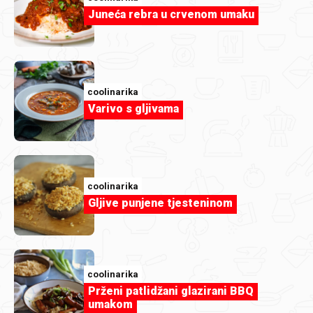
Juneća rebra u crvenom umaku
Ivona81
Panzanella.jpg
coolinarika
Varivo s gljivama
coolinarika
Gljive punjene tjesteninom
coolinarika
Prženi patlidžani glazirani BBQ
umakom