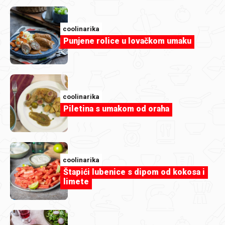
coolinarika
Punjene rolice u lovačkom umaku
coolinarika
Piletina s umakom od oraha
coolinarika
duka73
Štapići lubenice s dipom od kokosa i
Za divan dan.jpg
limete