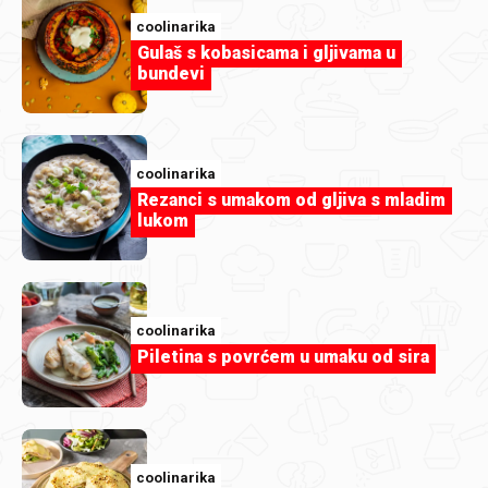
coolinarika
Gulaš s kobasicama i gljivama u
bundevi
coolinarika
Rezanci s umakom od gljiva s mladim
lukom
Hercegovac2714
coolinarika
1000177391.jpg
Piletina s povrćem u umaku od sira
coolinarika