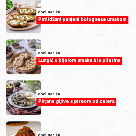
coolinarika
Patlidžani punjeni bolognese umakom
editabohacek
Riža sa malim okruglicama by
Meddina.jfif.jpg
coolinarika
Lungić u bijelom umaku à la piletina
coolinarika
Pirjane gljive s pireom od celera
coolinarika