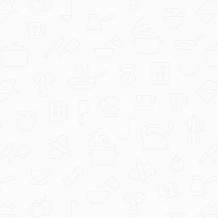
djegica
13761.jpg
dusa79
Bread and Butter Pudding.jpg