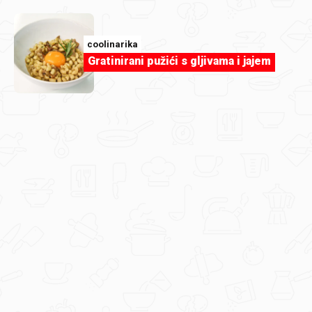
josipa-mikleus
coolinarika
Torta sa štrumfovima.jpg
Gratinirani pužići s gljivama i jajem