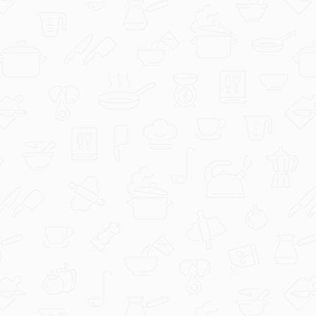
duka73
Kanapei.jpg