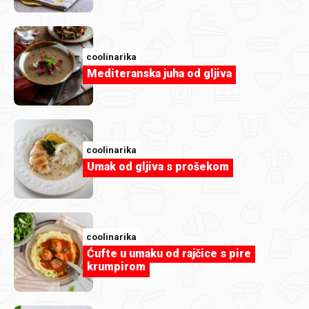
coolinarika
Mediteranska juha od gljiva
Aurora Gudlin
1000060494.jpg
coolinarika
Umak od gljiva s prošekom
coolinarika
Ćufte u umaku od rajčice s pire
krumpirom