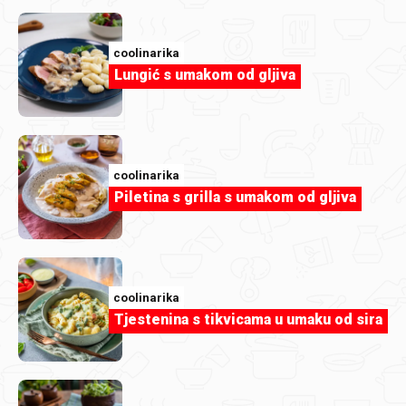
coolinarika
Lungić s umakom od gljiva
coolinarika
Piletina s grilla s umakom od gljiva
coolinarika
Tjestenina s tikvicama u umaku od sira