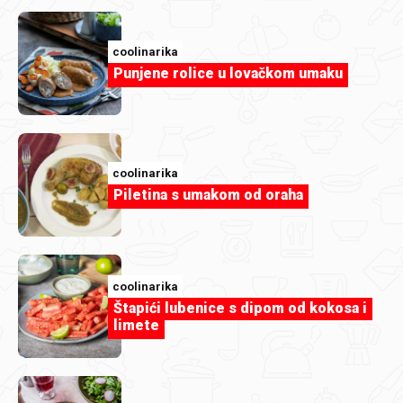
coolinarika
Punjene rolice u lovačkom umaku
coolinarika
Piletina s umakom od oraha
coolinarika
coolinarika
Žele od kave s espresso kremom
Štapići lubenice s dipom od kokosa i
limete