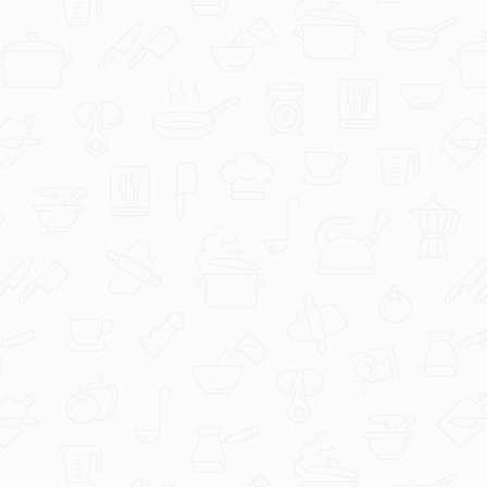
coolinarika
Čokolino Raw proteinska torta