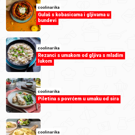
coolinarika
Gulaš s kobasicama i gljivama u
bundevi
coolinarika
Rezanci s umakom od gljiva s mladim
lukom
coolinarika
Mini cheesecake s Lino Ladom White
Chocolate
coolinarika
Piletina s povrćem u umaku od sira
coolinarika