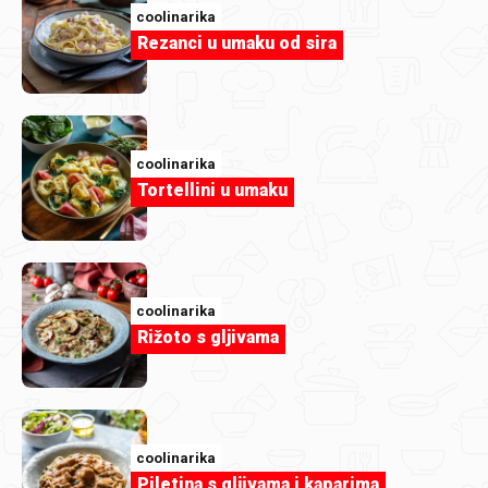
coolinarika
coolinarika
Rezanci u umaku od sira
Kremaste kocke sa limetom (Lime pie
bars)
coolinarika
Tortellini u umaku
coolinarika
Rižoto s gljivama
coolinarika
Piletina s gljivama i kaparima