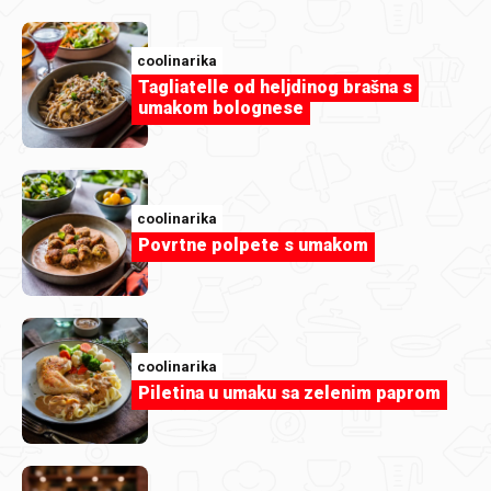
coolinarika
Tagliatelle od heljdinog brašna s
umakom bolognese
coolinarika
Povrtne polpete s umakom
coolinarika
coolinarika
Piletina u umaku sa zelenim paprom
Bellini sa smrznutom nektarinom