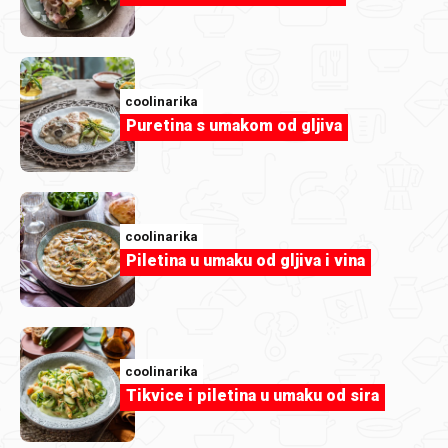
coolinarika
Puretina s umakom od gljiva
coolinarika
Piletina u umaku od gljiva i vina
coolinarika
Brioš sa sladoledom
coolinarika
Tikvice i piletina u umaku od sira