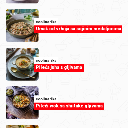
coolinarika
Umak od vrhnja sa sojinim medaljonima
coolinarika
Pileća juha s gljivama
coolinarika
Čoko mousse s Lino Ladom Dark
coolinarika
Pileći wok sa shiitake gljivama