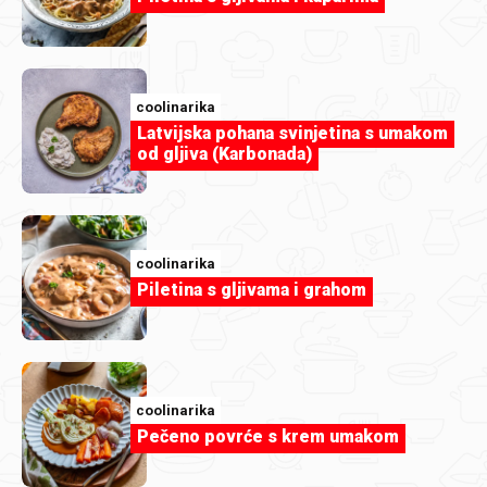
coolinarika
Breskva naranča Mocktail
coolinarika
Latvijska pohana svinjetina s umakom
od gljiva (Karbonada)
coolinarika
Piletina s gljivama i grahom
coolinarika
coolinarika
Pečeno povrće s krem umakom
Poširane breskve s malinama i
sladoledom od vanilije