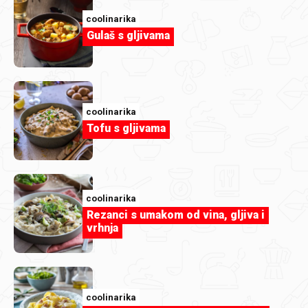
coolinarika
Gulaš s gljivama
coolinarika
coolinarika
Tropski proteinski chia puding
Tofu s gljivama
coolinarika
Rezanci s umakom od vina, gljiva i
vrhnja
coolinarika