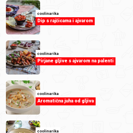
coolinarika
Dip s rajčicama i ajvarom
coolinarika
Pirjane gljive s ajvarom na palenti
coolinarika
Torta od kokosa koja se ne peče
coolinarika
Aromatična juha od gljiva
coolinarika