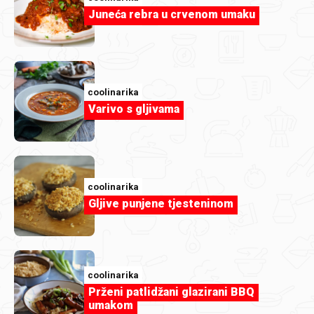
Juneća rebra u crvenom umaku
coolinarika
Osvježavajući sok od krastavca i bazge
coolinarika
Varivo s gljivama
coolinarika
Gljive punjene tjesteninom
coolinarika
Prženi patlidžani glazirani BBQ
coolinarika
umakom