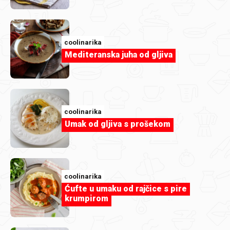
coolinarika
Mediteranska juha od gljiva
coolinarika
Sladoledni tacosi
coolinarika
Umak od gljiva s prošekom
coolinarika
Ćufte u umaku od rajčice s pire
krumpirom