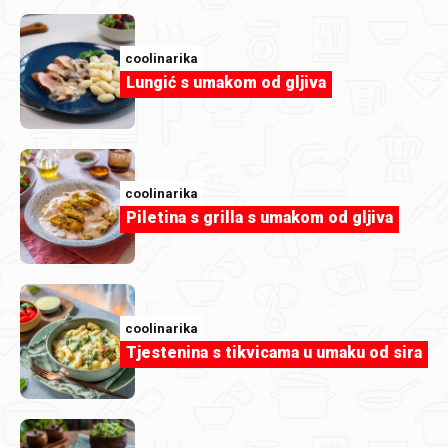
coolinarika
Lungić s umakom od gljiva
coolinarika
Piletina s grilla s umakom od gljiva
coolinarika
Tjestenina s tikvicama u umaku od sira