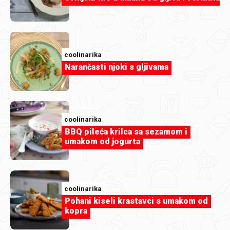
coolinarika
Rolada s borovnicama
coolinarika
Narančasti njoki s gljivama
coolinarika
BBQ pileća krilca sa sezamom i
umakom od jogurta
coolinarika
Pohani kiseli krastavci s umakom od
kopra