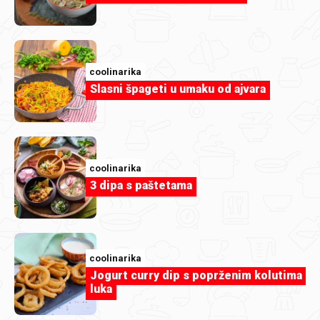
coolinarika
Slasni špageti u umaku od ajvara
coolinarika
3 dipa s paštetama
coolinarika
coolinarika
Jogurt curry dip s poprženim kolutima
Mono cheese by Coolie
luka