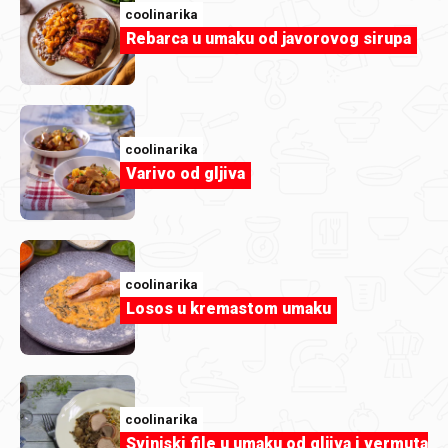
coolinarika
Rebarca u umaku od javorovog sirupa
coolinarika
Varivo od gljiva
coolinarika
Losos u kremastom umaku
coolinarika
Svinjski file u umaku od gljiva i vermuta