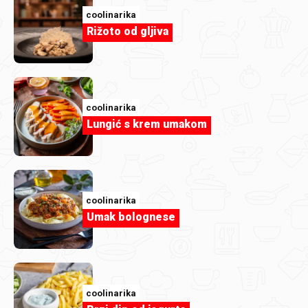
coolinarika
Rižoto od gljiva
coolinarika
Lungić s krem umakom
coolinarika
coolinarika
Umak bolognese
Šareni voćni sladoled
coolinarika