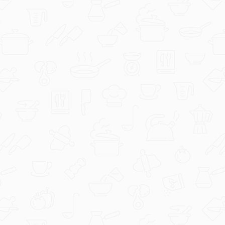
coolinarika
Čokolino smoothie