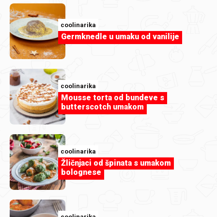
coolinarika
coolinarika
Germknedle u umaku od vanilije
Limun cheesecake
coolinarika
Mousse torta od bundeve s
butterscotch umakom
coolinarika
Žličnjaci od špinata s umakom
bolognese
coolinarika