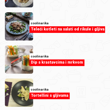
coolinarika
Teleći kotleti na salati od rikule i gljiva
coolinarika
Napuljski sladoled na štapiću
coolinarika
Dip s krastavcima i mrkvom
coolinarika
Tortellini s gljivama