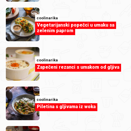
coolinarika
Vegetarijanski popečci u umaku sa
zelenim paprom
coolinarika
coolinarika
Cheesecake s višnjama
Zapečeni rezanci s umakom od gljiva
coolinarika
Piletina s gljivama iz woka