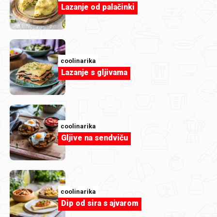
Lazanje od palačinki
coolinarika
Lazanje s gljivama
coolinarika
Affogato s pistacijom
coolinarika
Gljive na sendviču
coolinarika
Dip od sira s ajvarom