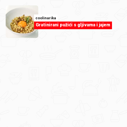
coolinarika
Čokolino Plus tart
coolinarika
Gratinirani pužići s gljivama i jajem
coolinarika