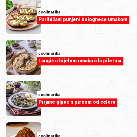
coolinarika
Patlidžani punjeni bolognese umakom
coolinarika
Tiramisu s borovnicama
coolinarika
Lungić u bijelom umaku à la piletina
coolinarika
Pirjane gljive s pireom od celera
coolinarika