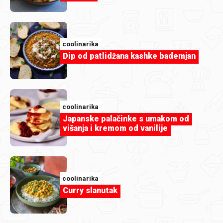
Nepečene šnite s malinama i bijelom
čokoladom
coolinarika
Dip od patlidžana kashke bademjan
coolinarika
Japanske palačinke s umakom od
višanja i kremom od vanilije
coolinarika
Curry slanutak