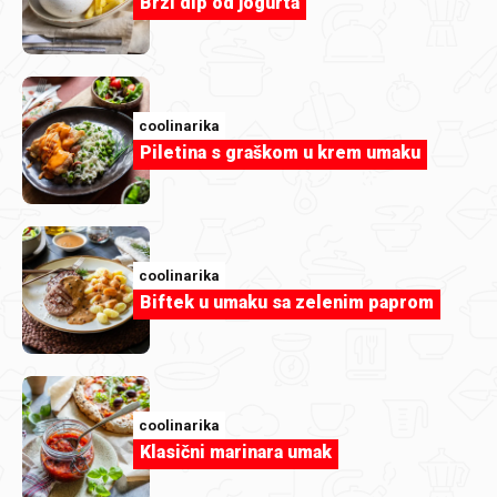
Brzi dip od jogurta
coolinarika
Piletina s graškom u krem umaku
coolinarika
coolinarika
Biftek u umaku sa zelenim paprom
Schwarzwald desert u čaši
coolinarika
Klasični marinara umak