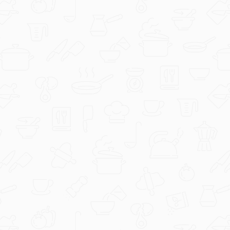
Čokolino Plus keksi
coolinarika
Overnight oats