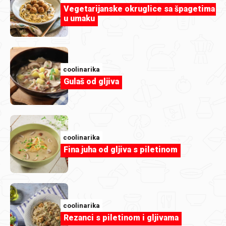
Vegetarijanske okruglice sa špagetima
u umaku
coolinarika
Gulaš od gljiva
coolinarika
Mileramka u čaši
coolinarika
Fina juha od gljiva s piletinom
coolinarika
Rezanci s piletinom i gljivama