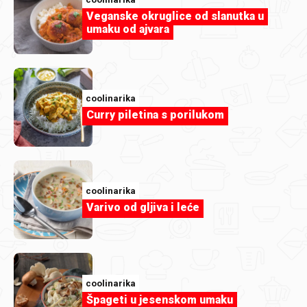
coolinarika
Veganske okruglice od slanutka u
umaku od ajvara
Milioner pita
coolinarika
Curry piletina s porilukom
coolinarika
Varivo od gljiva i leće
coolinarika
coolinarika
Špageti u jesenskom umaku
Sladoledni kup s jagodama i pistacijom