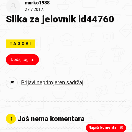
marko1988
27.7.2017.
Slika za jelovnik id44760
TAGOVI
Dodaj tag
Prijavi neprimjeren sadržaj
Još nema komentara
:(
Napiši komentar