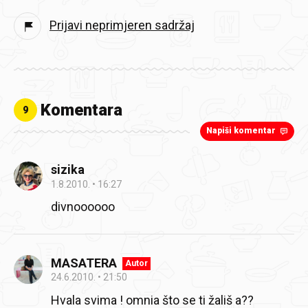
Prijavi neprimjeren sadržaj
Komentara
9
Napiši komentar
sizika
1.8.2010.
16:27
divnoooooo
MASATERA
Autor
24.6.2010.
21:50
Hvala svima !
omnia što se ti žališ a??