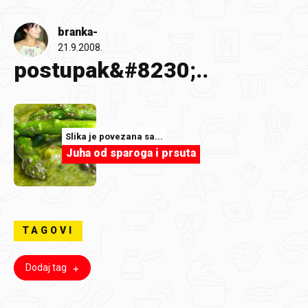
branka-
21.9.2008.
postupak&#8230;..
Slika je povezana sa...
Juha od sparoga i prsuta
TAGOVI
Dodaj tag