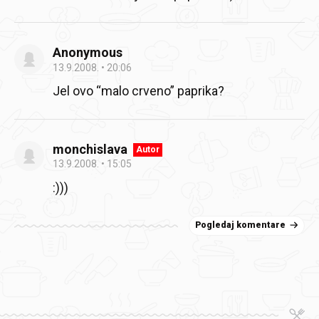
Anonymous
13.9.2008.
20:06
Jel ovo “malo crveno” paprika?
monchislava
Autor
13.9.2008.
15:05
:)))
Pogledaj komentare