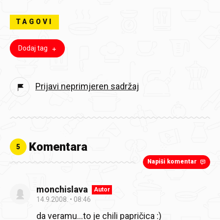
TAGOVI
Dodaj tag
Prijavi neprimjeren sadržaj
Komentara
5
Napiši komentar
monchislava
Autor
14.9.2008.
08:46
da veramu…to je chili papričica :)