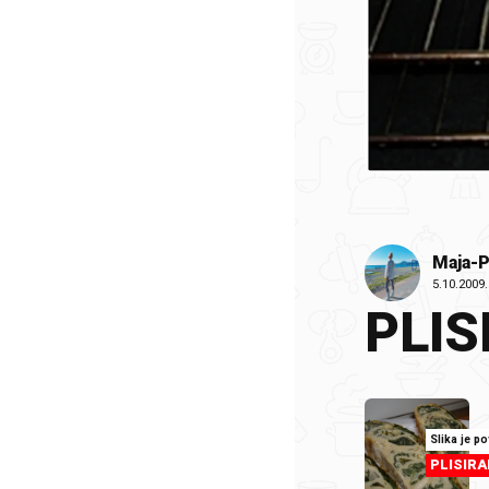
Maja-
5.10.2009.
PLIS
Slika je p
PLISIRA