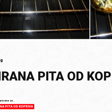
Pg
IRANA PITA OD KOP
ovezana sa...
NA PITA OD KOPRIVA