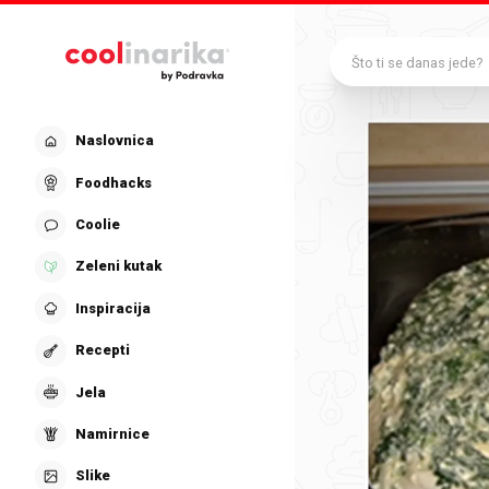
Preskoči na glavni sadržaj
Što ti se danas jede?
Naslovnica
Foodhacks
Coolie
Zeleni kutak
Inspiracija
Recepti
Jela
Namirnice
Slike