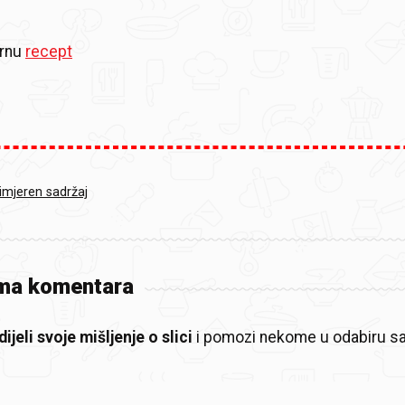
ernu
recept
rimjeren sadržaj
ma komentara
ijeli svoje mišljenje o slici
i pomozi nekome u odabiru sa