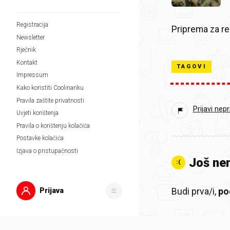
Registracija
Priprema za r
Newsletter
Rječnik
Kontakt
TAGOVI
Impressum
Kako koristiti Coolinariku
Pravila zaštite privatnosti
Prijavi nep
Uvjeti korištenja
Pravila o korištenju kolačića
Postavke kolačića
Izjava o pristupačnosti
Još ne
:(
Prijava
Budi prva/i,
pod