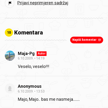
Prijavi neprimjeren sadržaj
Komentara
10
Napiši komentar
Maja-Pg
Autor
6.10.2009.
14:19
Veselo, veselo!!!
Anonymous
6.10.2009.
13:53
Majo, Majo.. bas me nasmeja…....