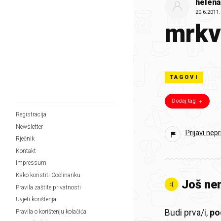
helenal
20.6.2011.
mrkv
TAGOVI
Dodaj tag
Registracija
Newsletter
Prijavi nep
Rječnik
Kontakt
Impressum
Kako koristiti Coolinariku
Još ne
:(
Pravila zaštite privatnosti
Uvjeti korištenja
Budi prva/i,
pod
Pravila o korištenju kolačića