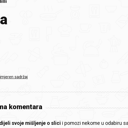
illi
a
rimjeren sadržaj
ma komentara
ijeli svoje mišljenje o slici
i pomozi nekome u odabiru sa