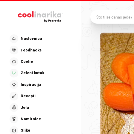
Preskoči na glavni sadržaj
Što ti se danas jede?
Naslovnica
Foodhacks
Coolie
Zeleni kutak
Inspiracija
Recepti
Jela
Namirnice
Slike