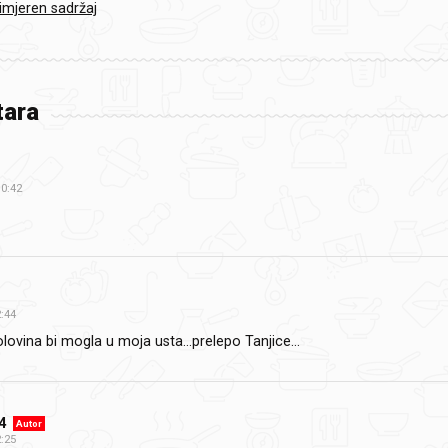
rimjeren sadržaj
ara
10:42
:44
olovina bi mogla u moja usta…prelepo Tanjice…
4
Autor
:25