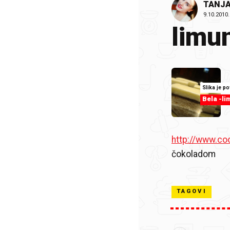
TANJA
9.10.2010.
limun
Slika je p
Bela -li
http://www.co
čokoladom
TAGOVI