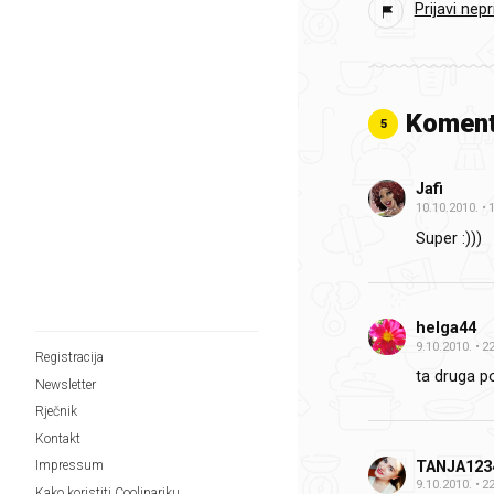
Prijavi nep
Koment
5
Jafi
10.10.2010.
Super :)))
helga44
9.10.2010.
22
Registracija
ta druga p
Newsletter
Rječnik
Kontakt
TANJA123
Impressum
9.10.2010.
22
Kako koristiti Coolinariku