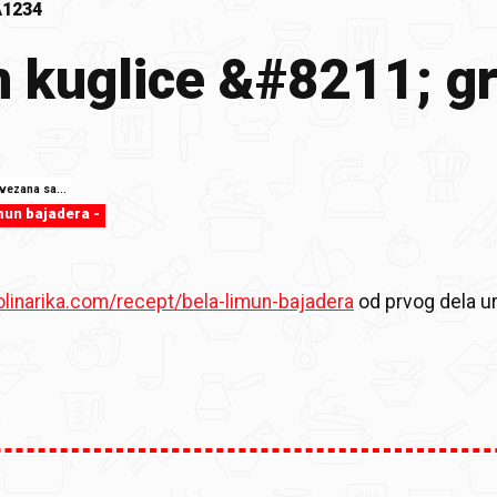
1234
 kuglice &#8211; griz
ovezana sa...
mun bajadera -
olinarika.com/recept/bela-limun-bajadera
od prvog dela ur