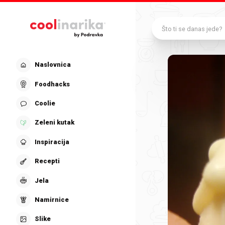
Preskoči na glavni sadržaj
Što ti se danas jede?
Naslovnica
Foodhacks
Coolie
Zeleni kutak
Inspiracija
Recepti
Jela
Namirnice
Slike