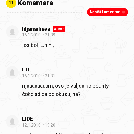
Komentara
11
Napiši komentar
liljanailieva
Autor
16.1.2010.
21:39
jos bolji…hihi,
LTL
16.1.2010.
21:31
njaaaaaaaam, ovo je valjda ko bounty
čokoladica po okusu, ha?
LIDE
12.1.2010.
19:20