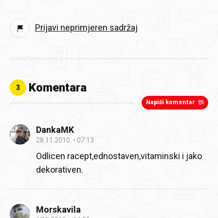
Prijavi neprimjeren sadržaj
Komentara
3
Napiši komentar
DankaMK
28.11.2010.
07:13
Odlicen racept,ednostaven,vitaminski i jako
dekorativen.
Morskavila