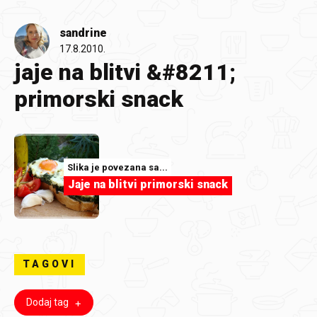
sandrine
17.8.2010.
jaje na blitvi &#8211;
primorski snack
Slika je povezana sa...
Jaje na blitvi primorski snack
TAGOVI
Dodaj tag