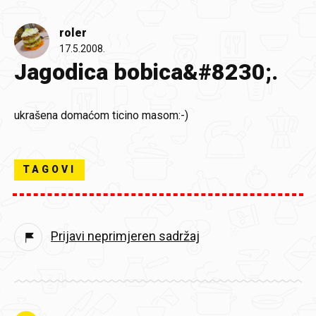
roler
17.5.2008.
Jagodica bobica&#8230;.
ukrašena domaćom ticino masom:-)
TAGOVI
Prijavi neprimjeren sadržaj