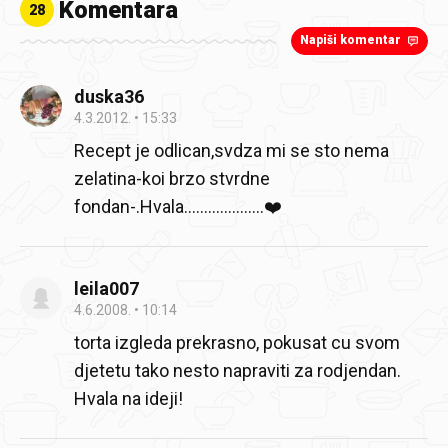
Komentara
28
Napiši komentar
duska36
4.3.2012.
15:33
Recept je odlican,svdza mi se sto nema
zelatina-koi brzo stvrdne
fondan-.Hvala....................❤️
leila007
4.6.2008.
10:14
torta izgleda prekrasno, pokusat cu svom
djetetu tako nesto napraviti za rodjendan.
Hvala na ideji!