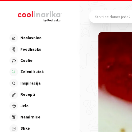
Preskoči na glavni sadržaj
Što ti se danas jede?
Naslovnica
Foodhacks
Coolie
Zeleni kutak
Inspiracija
Recepti
Jela
Namirnice
Slike