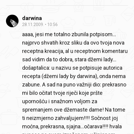
darwina
28.11.2009.
10:56
aaaa, jesi me totalno zbunila potpisom…
najprvo shvatih kroz sliku da ovo tvoja nova
receptna kreacija, al u receptnom komentaru
sad vidim da to dobra, stara džemi lady…
došaptalica: u nazivu se potpisuje autorica
recepta (džemi lady by darwina), onda nema
zabune.
A sad na puno važniji dio: prekrasno
mi bilo očitat tvoje riječi koje pršte
upornošću i snažnom voljom za
spremanjem ove džemaste dame! Na tome
ti neizmjerno zahvaljujem!!!!
Sočnost joj
moćna, prekrasna, sjajna…očarava!!!!
hvala