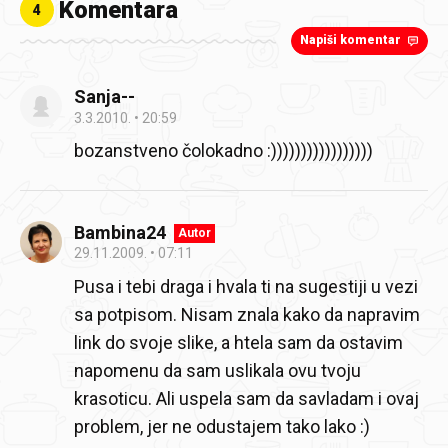
Komentara
4
Napiši komentar
Sanja--
3.3.2010.
20:59
bozanstveno čolokadno :)))))))))))))))))
Bambina24
Autor
29.11.2009.
07:11
Pusa i tebi draga i hvala ti na sugestiji u vezi
sa potpisom. Nisam znala kako da napravim
link do svoje slike, a htela sam da ostavim
napomenu da sam uslikala ovu tvoju
krasoticu. Ali uspela sam da savladam i ovaj
problem, jer ne odustajem tako lako :)