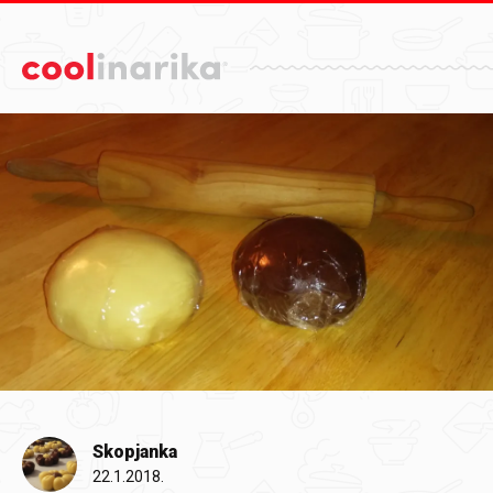
Preskoči na glavni sadržaj
Skopjanka
22.1.2018.