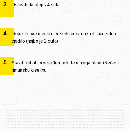
3
.
Ostaviti da stoji 24 sata
4
.
Ocijediti sve u veliku posudu kroz gazu ili jako sitno
cjedilo (najbolje 2 puta)
5
.
Staviti kuhati procijeđen sok, te u njega staviti šećer i
limunsku kiselinu