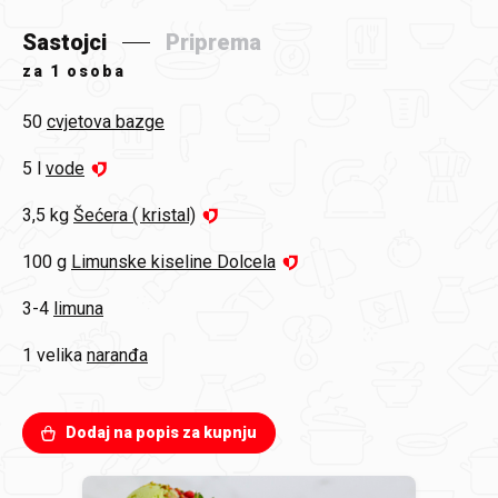
Sastojci
Priprema
za
1 osoba
50
cvjetova bazge
5 l
vode
3,5 kg
Šećera ( kristal)
100 g
Limunske kiseline Dolcela
3-4
limuna
1 velika
naranđa
Dodaj na popis za kupnju