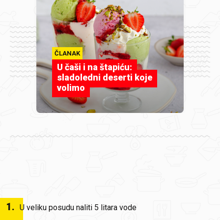
ČLANAK
U čaši i na štapiću:
sladoledni deserti koje
volimo
1
.
U veliku posudu naliti 5 litara vode