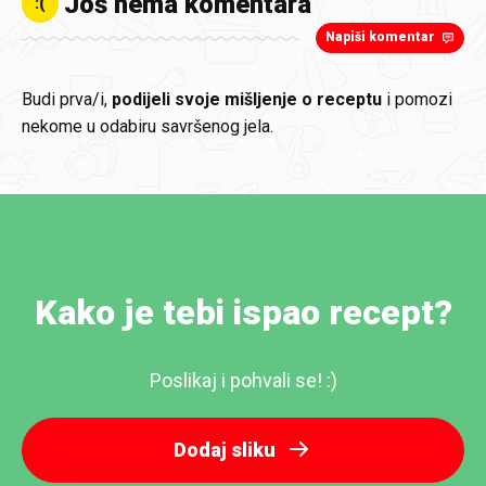
Još nema komentara
:(
Napiši komentar
Budi prva/i,
podijeli svoje mišljenje o receptu
i pomozi
nekome u odabiru savršenog jela.
Kako je tebi ispao recept?
Poslikaj i pohvali se! :)
Dodaj sliku