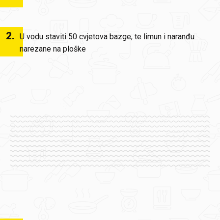
2
.
U vodu staviti 50 cvjetova bazge, te limun i naranđu
narezane na ploške