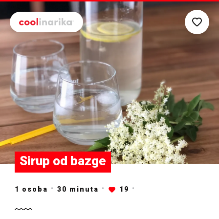
Preskoči na glavni sadržaj
Sirup od bazge
1 osoba
30
minuta
19