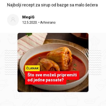
Najbolji recept za sirup od bazge sa malo šećera
MegiG
12.5.2020.
•
Arhivirano
ČLANAK
Što sve možeš pripremiti
od jedne passate?