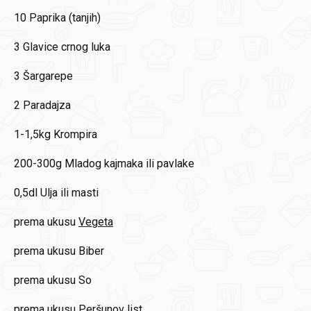
10
Paprika (tanjih)
3
Glavice crnog luka
3
Šargarepe
2
Paradajza
1-1,5kg
Krompira
200-300g
Mladog kajmaka ili pavlake
0,5dl
Ulja ili masti
prema ukusu
Vegeta
prema ukusu
Biber
prema ukusu
So
prema ukusu
Peršunov list