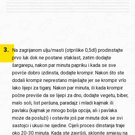
3
.
Na zagrijanom ulju/masti (otprilike 0,5dl) prodinstajte
prvo luk dok ne postane staklast, zatim dodajte
šargarepu, nakon par minuta papriku i kada se sve
povrće dobro izdinsta, dodajte krompir. Nakon što ste
dodali krompir neprestano miješajte jer se krompir vrlo
lako lijepi za tiganj. Nakon par minuta, ili kada krompir
počne previše da se lijepi za dno, dodajte vegetu, biber,
malo soli, list peršuna, paradajz i mladi kajmak ili
pavlaku (kajmak je mnogo bolja opcija, ali i pavlaka
moze da posluži) i ostavite još par minuta dok se svi
sastojci i ukusi ne sjedine. Cijeli proces dinstanja traje
oko 20-30 minuta. Kada ste završili, sklonite smjesu na