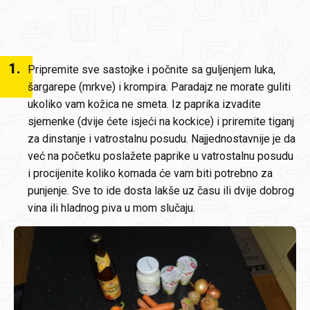
1
.
Pripremite sve sastojke i počnite sa guljenjem luka,
šargarepe (mrkve) i krompira. Paradajz ne morate guliti
ukoliko vam kožica ne smeta. Iz paprika izvadite
sjemenke (dvije ćete isjeći na kockice) i priremite tiganj
za dinstanje i vatrostalnu posudu. Najjednostavnije je da
već na početku poslažete paprike u vatrostalnu posudu
i procijenite koliko komada će vam biti potrebno za
punjenje. Sve to ide dosta lakše uz času ili dvije dobrog
vina ili hladnog piva u mom slučaju.