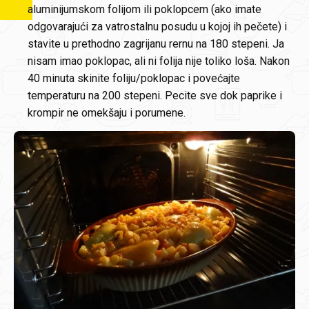
aluminijumskom folijom ili poklopcem (ako imate
odgovarajući za vatrostalnu posudu u kojoj ih pečete) i
stavite u prethodno zagrijanu rernu na 180 stepeni. Ja
nisam imao poklopac, ali ni folija nije toliko loša. Nakon
40 minuta skinite foliju/poklopac i povećajte
temperaturu na 200 stepeni. Pecite sve dok paprike i
krompir ne omekšaju i porumene.