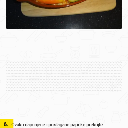
6
.
Ovako napunjene i poslagane paprike prekrijte