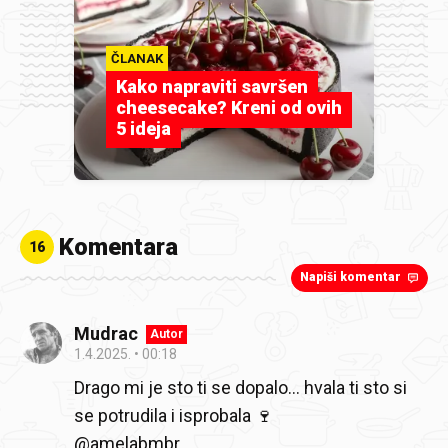
ČLANAK
Kako napraviti savršen
cheesecake? Kreni od ovih
5 ideja
Komentara
16
Napiši komentar
Mudrac
Autor
1.4.2025.
00:18
Drago mi je sto ti se dopalo... hvala ti sto si
se potrudila i isprobala 🍷
@amelabmbr