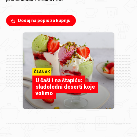
Dodaj na popis za kupnju
ČLANAK
U čaši i na štapiću:
sladoledni deserti koje
volimo