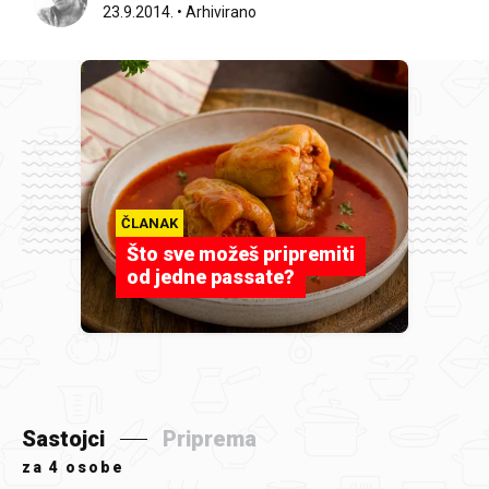
23.9.2014.
•
Arhivirano
ČLANAK
Što sve možeš pripremiti
od jedne passate?
Sastojci
Priprema
za
4 osobe