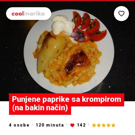
Preskoči na glavni sadržaj
Punjene paprike sa krompirom
(na bakin način)
4 osobe
120
minuta
142