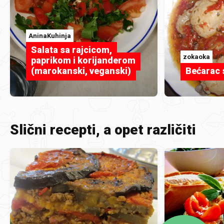
AninaKuhinja
Salata sa rajcicom,
zokaoka
paprikom i korijanderom
(marokanski, veganski)
Bećarac 
Slični recepti, a opet različiti