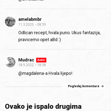
amelabmbr
11.3.2025.
08:39
Odlican recept, hvala puno. Ukus fantazija,
pravicemo opet aBd :)
Mudrac
Autor
18.9.2022.
18:38
@magdalena-a Hvala lijepo!
Pogledaj komentare
Ovako je ispalo drugima