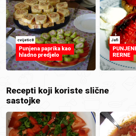
cvijetic8
Jafi
Punjena paprika kao
PUNJENE
hladno predjelo
RERNE
Recepti koji koriste slične
sastojke