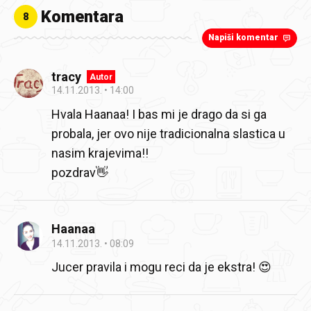
Komentara
8
Napiši komentar
tracy
Autor
14.11.2013.
14:00
Hvala Haanaa! I bas mi je drago da si ga
probala, jer ovo nije tradicionalna slastica u
nasim krajevima!!
pozdrav👋
Haanaa
14.11.2013.
08:09
Jucer pravila i mogu reci da je ekstra! 😍