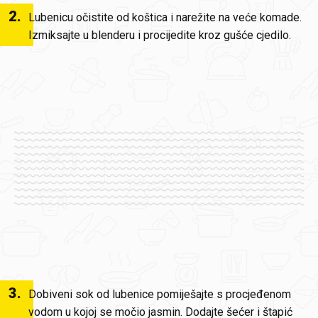
2
.
Lubenicu očistite od koštica i narežite na veće komade.
Izmiksajte u blenderu i procijedite kroz gušće cjedilo.
3
.
Dobiveni sok od lubenice pomiješajte s procjeđenom
vodom u kojoj se močio jasmin. Dodajte šećer i štapić