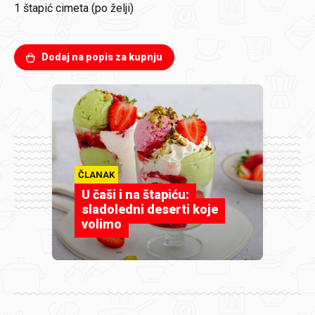
1
štapić cimeta (po želji)
Dodaj na popis za kupnju
ČLANAK
U čaši i na štapiću:
sladoledni deserti koje
volimo