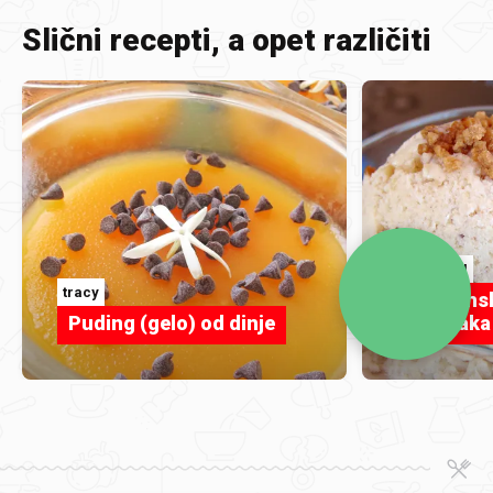
Slični recepti, a opet različiti
MALALILI
tracy
Toskansk
Puding (gelo) od dinje
lješnjaka