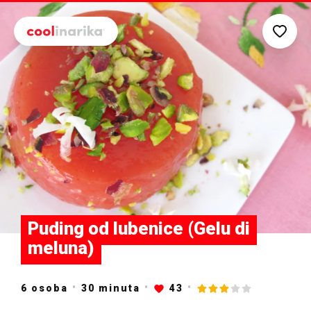
Preskoči na glavni sadržaj
Puding od lubenice (Gelu di
meluna)
6 osoba
30
minuta
43