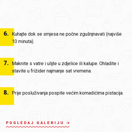
6
.
Kuhajte dok se smjesa ne počne zgušnjnavati (najviše
10 minuta).
7
.
Maknite s vatre i ulijte u zdjelice ili kalupe. Ohladite i
stavite u frižider najmanje sat vremena.
8
.
Prije posluživanja pospite većim komadićima pistacija.
POGLEDAJ GALERIJU