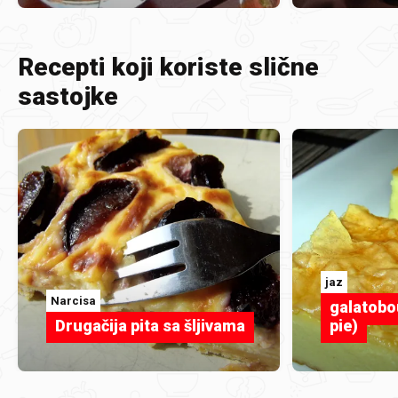
Recepti koji koriste slične
sastojke
jaz
Narcisa
galatobo
Drugačija pita sa šljivama
pie)