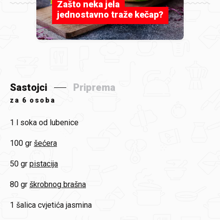
Zašto neka jela
jednostavno traže kečap?
Sastojci
Priprema
za
6 osoba
1 l
soka od lubenice
100 gr
šećera
50 gr
pistacija
80 gr
škrobnog brašna
1 šalica
cvjetića jasmina