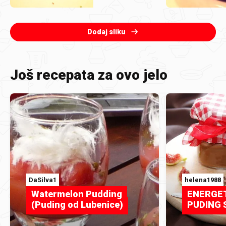
Dodaj sliku
Još recepata za ovo jelo
DaSilva1
helena1988
Watermelon Pudding
ENERGET
(Puding od Lubenice)
PUDING