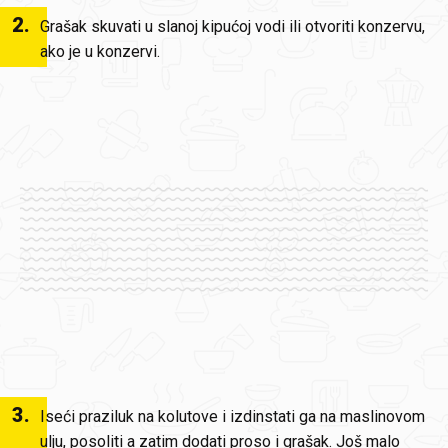
2
.
Grašak skuvati u slanoj kipućoj vodi ili otvoriti konzervu,
ako je u konzervi.
3
.
Iseći praziluk na kolutove i izdinstati ga na maslinovom
ulju, posoliti a zatim dodati proso i grašak. Još malo