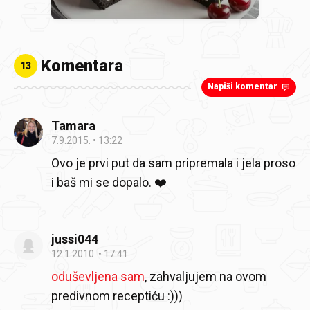
Komentara
13
Napiši komentar
Tamara
7.9.2015.
13:22
Ovo je prvi put da sam pripremala i jela proso
i baš mi se dopalo. ❤️
jussi044
12.1.2010.
17:41
oduševljena sam
, zahvaljujem na ovom
predivnom receptiću :)))