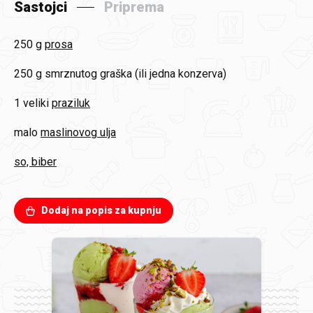
Sastojci
Priprema
250 g
prosa
250 g
smrznutog graška (ili jedna konzerva)
1 veliki
praziluk
malo
maslinovog ulja
so, biber
Dodaj na popis za kupnju