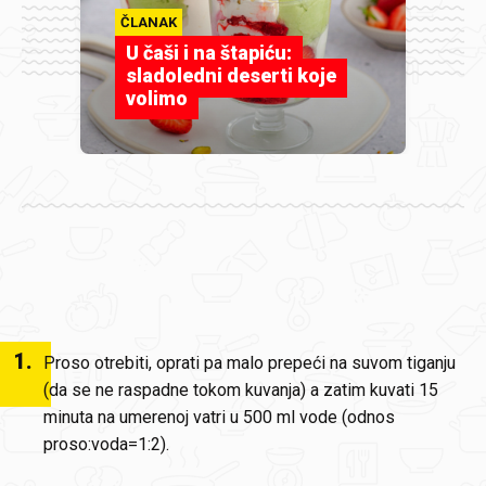
ČLANAK
U čaši i na štapiću:
sladoledni deserti koje
volimo
1
.
Proso otrebiti, oprati pa malo prepeći na suvom tiganju
(da se ne raspadne tokom kuvanja) a zatim kuvati 15
minuta na umerenoj vatri u 500 ml vode (odnos
proso:voda=1:2).