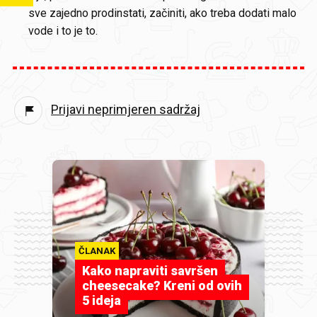
sve zajedno prodinstati, začiniti, ako treba dodati malo
vode i to je to.
Prijavi neprimjeren sadržaj
ČLANAK
Kako napraviti savršen
cheesecake? Kreni od ovih
5 ideja