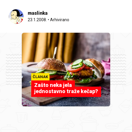
maslinka
23.1.2008.
•
Arhivirano
ČLANAK
Zašto neka jela
jednostavno traže kečap?