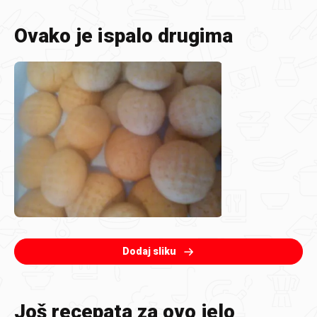
Ovako je ispalo drugima
Dodaj sliku
Još recepata za ovo jelo