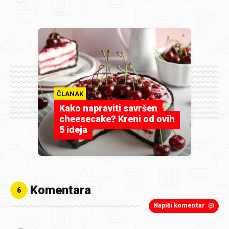
ČLANAK
Kako napraviti savršen
cheesecake? Kreni od ovih
5 ideja
Komentara
6
Napiši komentar