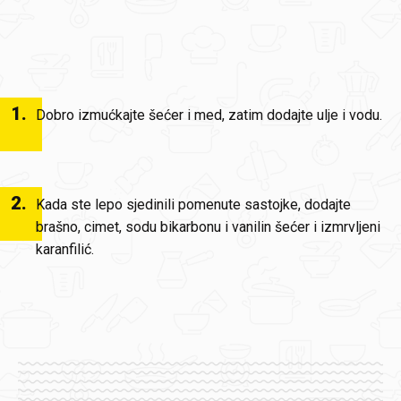
1
.
Dobro izmućkajte šećer i med, zatim dodajte ulje i vodu.
2
.
Kada ste lepo sjedinili pomenute sastojke, dodajte
brašno, cimet, sodu bikarbonu i vanilin šećer i izmrvljeni
karanfilić.