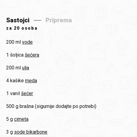
Sastojci
Priprema
za
20 osoba
200 ml
vode
1 šoljica
šećera
200 ml
ulja
4 kašike
meda
1 vanil
šećer
500 g
brašna (sigurnije dodajte po potrebi)
5 g
cimeta
3 g
sode bikarbone