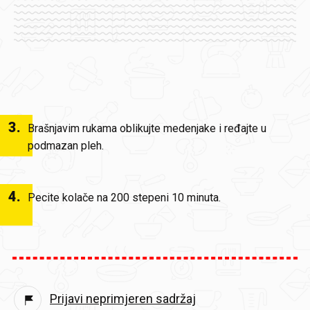
3
.
Brašnjavim rukama oblikujte medenjake i ređajte u
podmazan pleh.
4
.
Pecite kolače na 200 stepeni 10 minuta.
Prijavi neprimjeren sadržaj