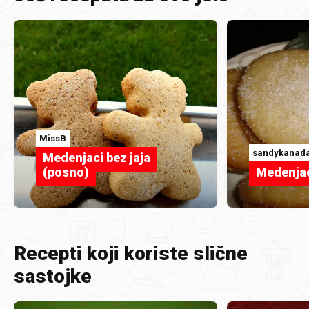
MissB
sandykanad
Medenjaci bez jaja
(posno)
Medenjac
Recepti koji koriste slične
sastojke