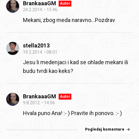
BrankaaaGM
Autor
24.2.2014.
15:46
Mekani, zbog meda naravno...Pozdrav
stella2013
19.2.2014.
08:01
Jesu li medenjaci i kad se ohlade mekani ili
budu tvrdi kao keks?
BrankaaaGM
Autor
9.8.2012.
14:56
Hvala puno Ana! :- ) Pravite ih ponovo. :- )
Pogledaj komentare