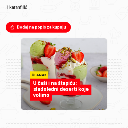
1
karanfilić
Dodaj na popis za kupnju
ČLANAK
U čaši i na štapiću:
sladoledni deserti koje
volimo