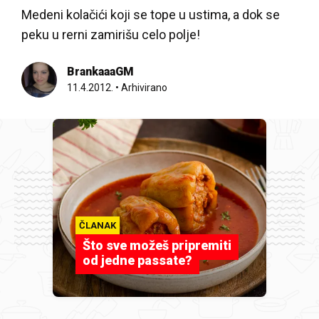
Medeni kolačići koji se tope u ustima, a dok se
peku u rerni zamirišu celo polje!
BrankaaaGM
11.4.2012.
•
Arhivirano
ČLANAK
Što sve možeš pripremiti
od jedne passate?