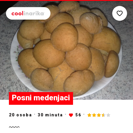
Preskoči na glavni sadržaj
Posni medenjaci
20 osoba
30
minuta
56