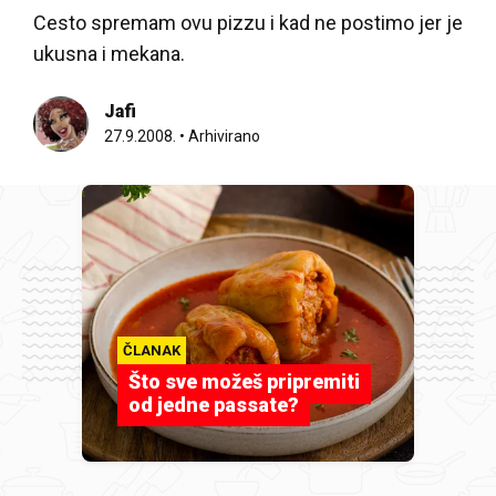
Cesto spremam ovu pizzu i kad ne postimo jer je
ukusna i mekana.
Jafi
27.9.2008.
•
Arhivirano
ČLANAK
Što sve možeš pripremiti
od jedne passate?