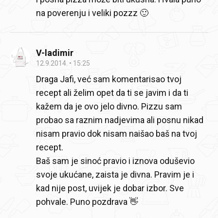
na poverenju i veliki pozzz 🙂
V-ladimir
12.9.2014.
15:25
Draga Jafi, već sam komentarisao tvoj
recept ali želim opet da ti se javim i da ti
kažem da je ovo jelo divno. Pizzu sam
probao sa raznim nadjevima ali posnu nikad
nisam pravio dok nisam naišao baš na tvoj
recept.
Baš sam je sinoć pravio i iznova oduševio
svoje ukućane, zaista je divna. Pravim je i
kad nije post, uvijek je dobar izbor. Sve
pohvale. Puno pozdrava 👋