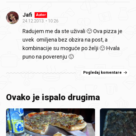
Jafi
Autor
24.12.2013.
10:26
Radujem me da ste uživali 🙂 Ova pizza je
uvek omiljena bez obzira na post, a
kombinacije su moguće po želji 🙂 Hvala
puno na poverenju 🙂
Pogledaj komentare
Ovako je ispalo drugima