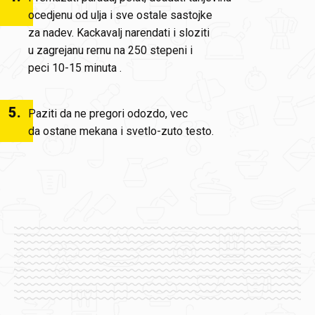
ocedjenu od ulja i sve ostale sastojke
za nadev. Kackavalj narendati i sloziti
u zagrejanu rernu na 250 stepeni i
peci 10-15 minuta .
5
.
Paziti da ne pregori odozdo, vec
da ostane mekana i svetlo-zuto testo.