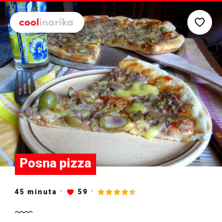
Preskoči na glavni sadržaj
Posna pizza
45
minuta
59