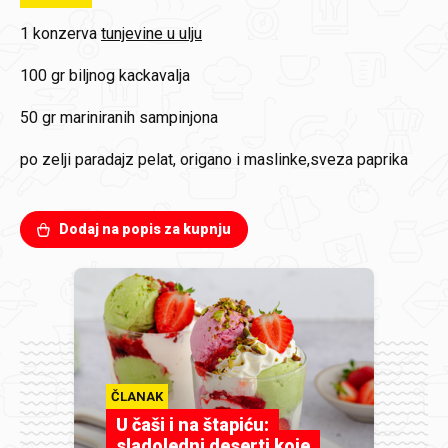
1 konzerva
tunjevine u ulju
100 gr
biljnog kackavalja
50 gr
mariniranih sampinjona
po zelji
paradajz pelat, origano i maslinke,sveza paprika
Dodaj na popis za kupnju
ČLANAK
U čaši i na štapiću:
sladoledni deserti koje