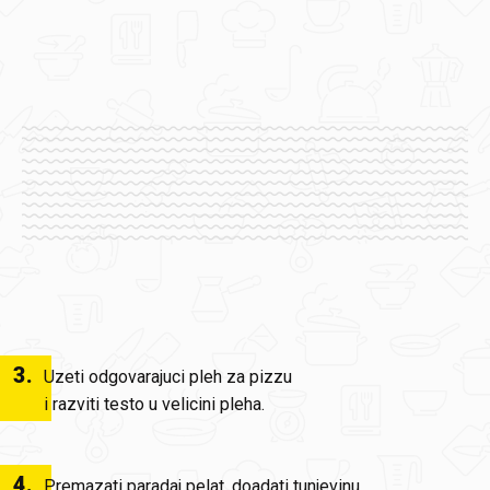
3
.
Uzeti odgovarajuci pleh za pizzu
i razviti testo u velicini pleha.
4
.
Premazati paradaj pelat, doadati tunjevinu