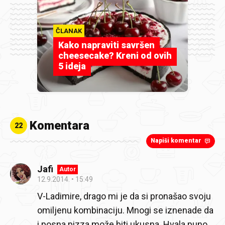
ČLANAK
Kako napraviti savršen
cheesecake? Kreni od ovih
5 ideja
Komentara
22
Napiši komentar
Jafi
Autor
12.9.2014.
15:49
V-Ladimire, drago mi je da si pronašao svoju
omiljenu kombinaciju. Mnogi se iznenade da
i posna pizza može biti ukusna. Hvala puno