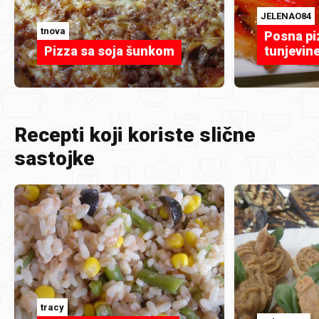
JELENAO84
tnova
Posna pi
Pizza sa soja šunkom
tunjevin
Recepti koji koriste slične
sastojke
tracy