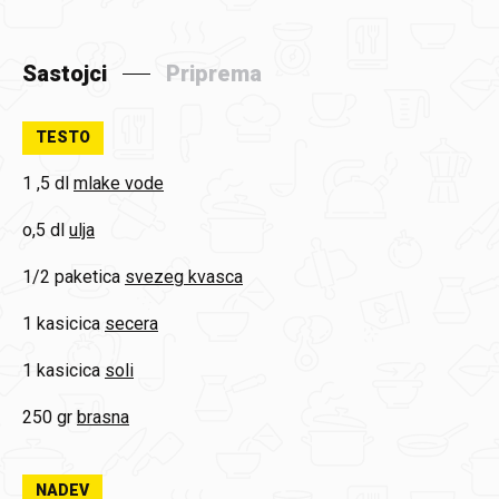
Sastojci
Priprema
TESTO
1 ,5 dl
mlake vode
o,5 dl
ulja
1/2 paketica
svezeg kvasca
1 kasicica
secera
1 kasicica
soli
250 gr
brasna
NADEV