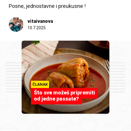
Posne, jednostavne i preukusne !
vitaivanova
10.7.2025.
ČLANAK
Što sve možeš pripremiti
od jedne passate?