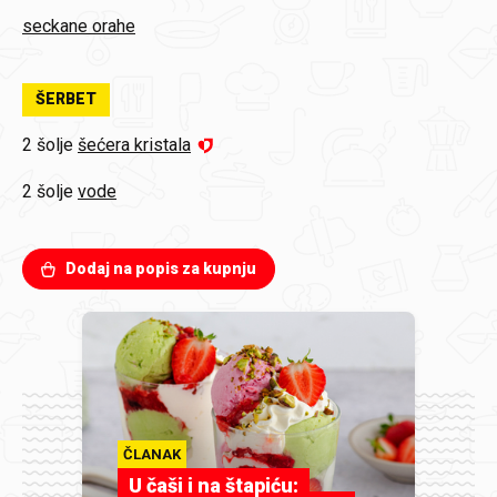
seckane orahe
ŠERBET
2 šoljе
šećera kristala
2 šoljе
vode
Dodaj na popis za kupnju
ČLANAK
U čaši i na štapiću: