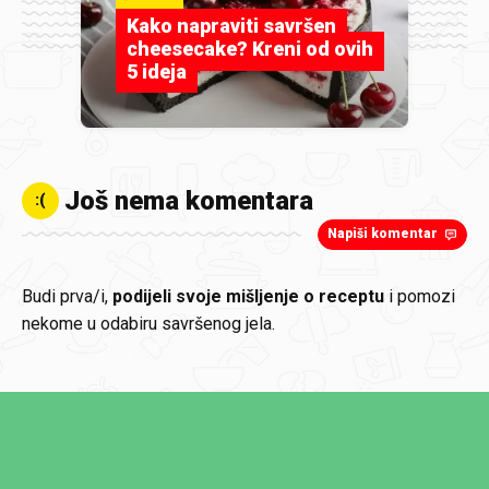
Kako napraviti savršen
cheesecake? Kreni od ovih
5 ideja
Još nema komentara
:(
Napiši komentar
Budi prva/i,
podijeli svoje mišljenje o receptu
i pomozi
nekome u odabiru savršenog jela.