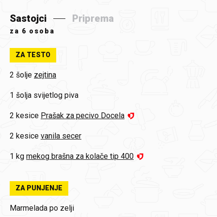
Sastojci
Priprema
za
6 osoba
ZA TESTO
2 šoljе
zejtina
1 šolja
svijetlog piva
2 kesice
Prašak za pecivo Docela
2 kesice
vanila secer
1 kg
mekog brašna za kolače tip 400
ZA PUNJENJE
Marmelada po zelji