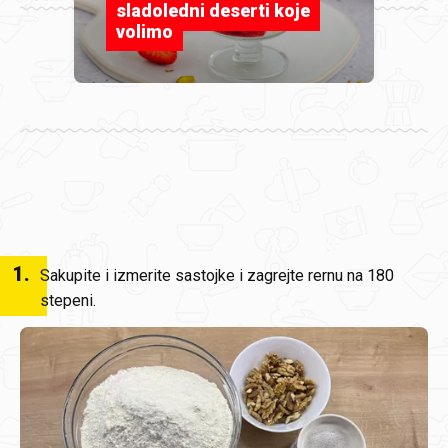
sladoledni deserti koje
volimo
1
.
Sakupite i izmerite sastojke i zagrejte rernu na 180
stepeni.