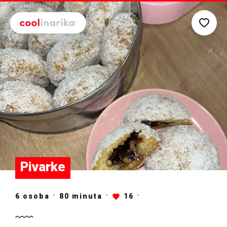
Preskoči na glavni sadržaj
Pivarke
6 osoba
80
minuta
16