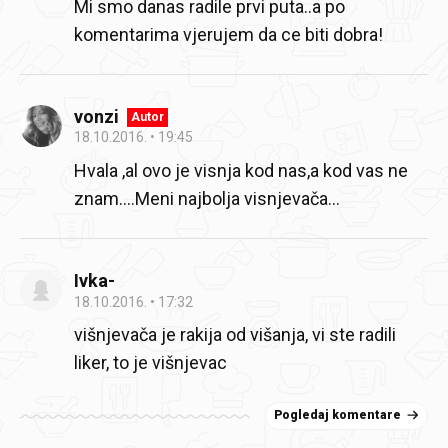
Mi smo danas radile prvi puta..a po
komentarima vjerujem da ce biti dobra!
vonzi
Autor
18.10.2016.
19:45
Hvala ,al ovo je visnja kod nas,a kod vas ne
znam....Meni najbolja visnjevača...
Ivka-
18.10.2016.
17:32
višnjevača je rakija od višanja, vi ste radili
liker, to je višnjevac
Pogledaj komentare