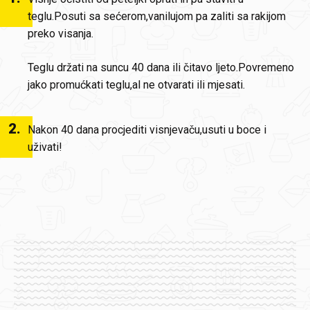
teglu.Posuti sa sećerom,vanilujom pa zaliti sa rakijom
preko visanja.
Teglu držati na suncu 40 dana ili čitavo ljeto.Povremeno
jako promućkati teglu,al ne otvarati ili mjesati.
2
.
Nakon 40 dana procjediti visnjevaču,usuti u boce i
uživati!