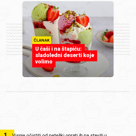
ČLANAK
U čaši i na štapiću:
sladoledni deserti koje
volimo
1
.
Visnje očistiti od peteljki oprati ih pa staviti u