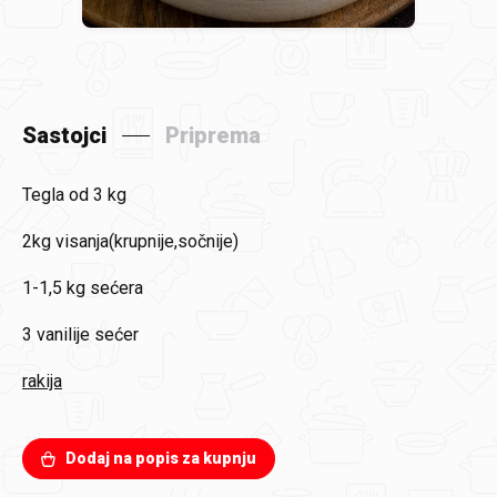
Sastojci
Priprema
Tegla od 3 kg
2kg
visanja(krupnije,sočnije)
1-1,5 kg
sećera
3
vanilije sećer
rakija
Dodaj na popis za kupnju