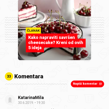
ČLANAK
Kako napraviti savršen
cheesecake? Kreni od ovih
5 ideja
Komentara
33
Napiši komentar
KatarinaMila
30.6.2019.
19:30