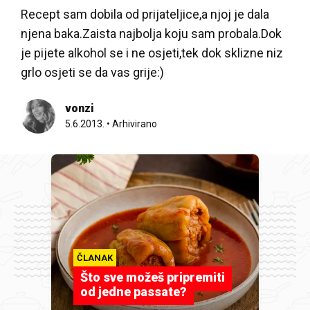
Recept sam dobila od prijateljice,a njoj je dala
njena baka.Zaista najbolja koju sam probala.Dok
je pijete alkohol se i ne osjeti,tek dok sklizne niz
grlo osjeti se da vas grije:)
vonzi
5.6.2013.
•
Arhivirano
ČLANAK
Što sve možeš pripremiti
od jedne passate?