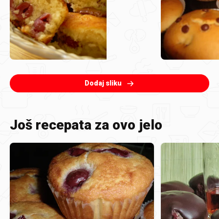
Dodaj sliku
Još recepata za ovo jelo