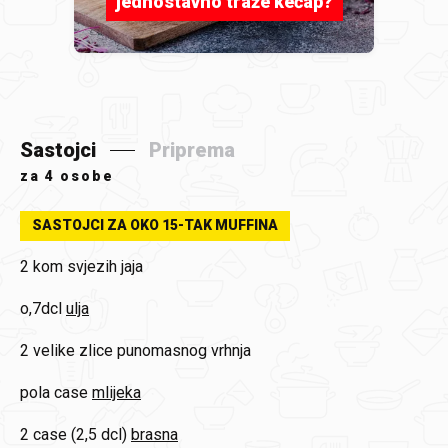
jednostavno traže kečap?
Sastojci
Priprema
za
4 osobe
SASTOJCI ZA OKO 15-TAK MUFFINA
2 kom
svjezih jaja
o,7dcl
ulja
2 velike zlice
punomasnog vrhnja
pola case
mlijeka
2 case (2,5 dcl)
brasna