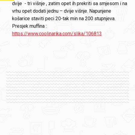
dvije - tri višnje , zatim opet ih prekriti sa smjesom i na
vrhu opet dodati jednu – dvije višnje. Napunjene
košarice staviti peci 20-tak min na 200 stupnjeva.
Presjek muffina :
https://www.coolinarika.com/slika/106813