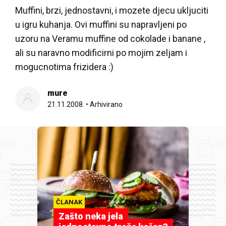
Muffini, brzi, jednostavni, i mozete djecu ukljuciti
u igru kuhanja. Ovi muffini su napravljeni po
uzoru na Veramu muffine od cokolade i banane ,
ali su naravno modificirni po mojim zeljam i
mogucnotima frizidera :)
mure
21.11.2008.
•
Arhivirano
ČLANAK
Zašto neka jela