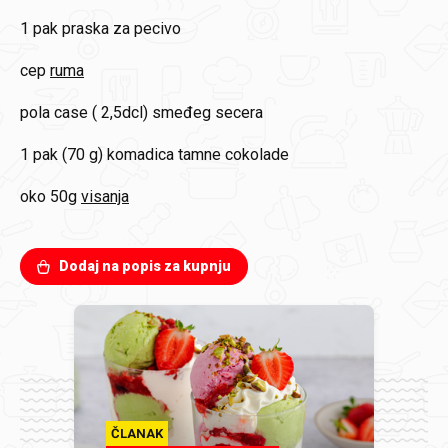
1 pak
praska za pecivo
cep
ruma
pola case ( 2,5dcl)
smeđeg secera
1 pak (70 g)
komadica tamne cokolade
oko 50g
visanja
Dodaj na popis za kupnju
ČLANAK