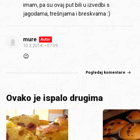
imam, pa su ovaj put bili u izvedbi s
jagodama, trešnjama i breskvama :)
mure
Autor
10.2.2014.
07:09
😉
Pogledaj komentare
Ovako je ispalo drugima