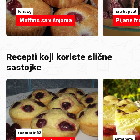
lenazg
hatshepsut
Maffins sa višnjama
Pijane fr
Recepti koji koriste slične
sastojke
ruzmarin82
antoinete