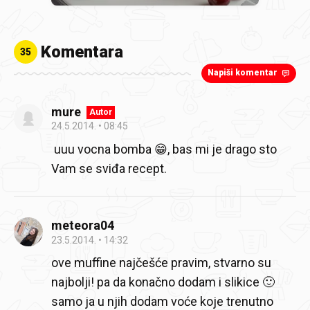
Komentara
35
Napiši komentar
mure
Autor
24.5.2014.
08:45
uuu vocna bomba 😁, bas mi je drago sto
Vam se sviđa recept.
meteora04
23.5.2014.
14:32
ove muffine najčešće pravim, stvarno su
najbolji! pa da konačno dodam i slikice 🙂
samo ja u njih dodam voće koje trenutno