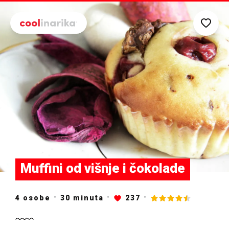
Preskoči na glavni sadržaj
Muffini od višnje i čokolade
4 osobe
30
minuta
237