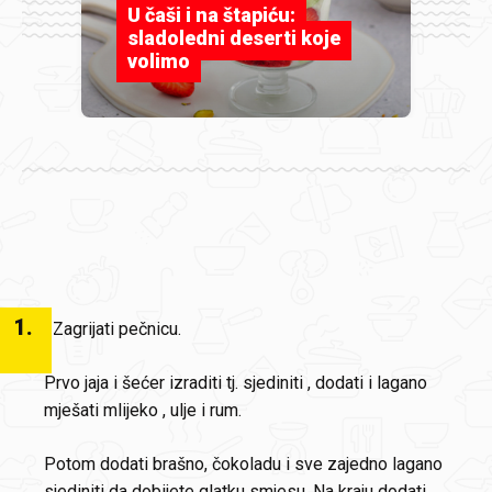
U čaši i na štapiću:
sladoledni deserti koje
volimo
1
.
Zagrijati pečnicu.
Prvo jaja i šećer izraditi tj. sjediniti , dodati i lagano
mješati mlijeko , ulje i rum.
Potom dodati brašno, čokoladu i sve zajedno lagano
sjediniti da dobijete glatku smjesu. Na kraju dodati