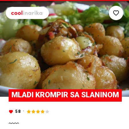
Preskoči na glavni sadržaj
MLADI KROMPIR SA SLANINOM
58