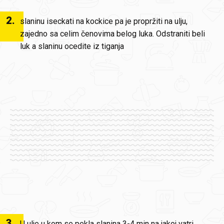
2
.
slaninu iseckati na kockice pa je propržiti na ulju,
zajedno sa celim čenovima belog luka. Odstraniti beli
luk a slaninu ocedite iz tiganja
3
.
U ulje u kom se pekla slanina 3-4 min na jakoj vatri