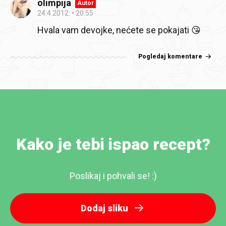
olimpija
Autor
24.4.2012.
20:55
Hvala vam devojke, nećete se pokajati 😘
Pogledaj komentare
Kako je tebi ispao recept?
Poslikaj i pohvali se! :)
Dodaj sliku