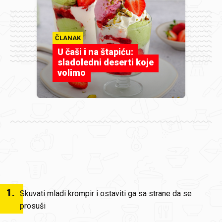
ČLANAK
U čaši i na štapiću:
sladoledni deserti koje
volimo
1
.
Skuvati mladi krompir i ostaviti ga sa strane da se
prosuši