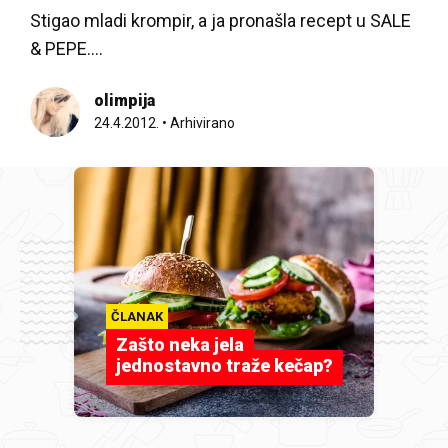
Stigao mladi krompir, a ja pronašla recept u SALE
& PEPE....
olimpija
24.4.2012.
•
Arhivirano
ČLANAK
Zašto neka jela
jednostavno traže kečap?