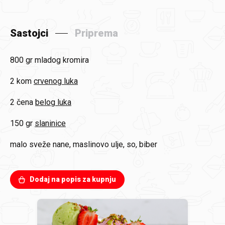
Sastojci
Priprema
800 gr
mladog kromira
2 kom
crvenog luka
2 čena
belog luka
150 gr
slaninice
malo sveže nane, maslinovo ulje, so, biber
Dodaj na popis za kupnju