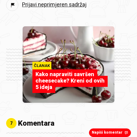
Prijavi neprimjeren sadržaj
ČLANAK
Kako napraviti savršen
cheesecake? Kreni od ovih
5 ideja
Komentara
7
Napiši komentar