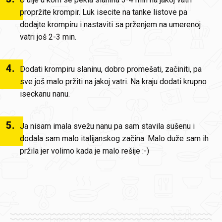
propržite krompir. Luk isecite na tanke listove pa
dodajte krompiru i nastaviti sa prženjem na umerenoj
vatri još 2-3 min.
4
.
Dodati krompiru slaninu, dobro promešati, začiniti, pa
sve još malo pržiti na jakoj vatri. Na kraju dodati krupno
iseckanu nanu.
5
.
Ja nisam imala svežu nanu pa sam stavila sušenu i
dodala sam malo italijanskog začina. Malo duže sam ih
pržila jer volimo kada je malo rešije :-)