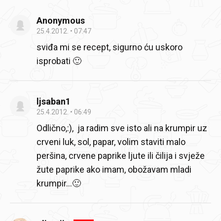
Anonymous
25.4.2012.
07:47
sviđa mi se recept, sigurno ću uskoro
isprobati 🙂
ljsaban1
25.4.2012.
06:49
Odlično,:), ja radim sve isto ali na krumpir uz
crveni luk, sol, papar, volim staviti malo
peršina, crvene paprike ljute ili čilija i svježe
žute paprike ako imam, obožavam mladi
krumpir...🙂