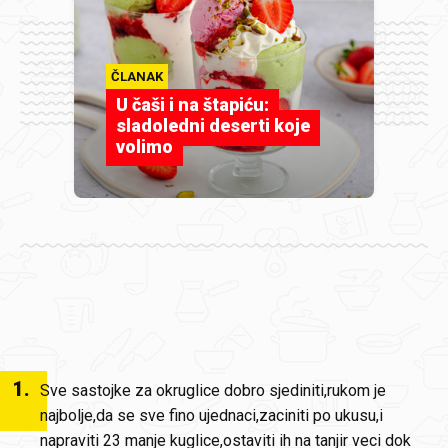
ČLANAK
U čaši i na štapiću:
sladoledni deserti koje
volimo
1
.
Sve sastojke za okruglice dobro sjediniti,rukom je
najbolje,da se sve fino ujednaci,zaciniti po ukusu,i
napraviti 23 manje kuglice,ostaviti ih na tanjir veci dok