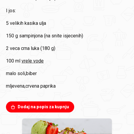
I jos:
5
velikih kasika ulja
150 g
sampinjona (na snite isjecenih)
2
veca crna luka (180 g)
100 ml
vrele vode
malo soli,biber
mljevena,crvena paprika
Dodaj na popis za kupnju