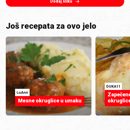
Dodaj sliku
Još recepata za ovo jelo
DUKA11
LuAnn
Zapečen
Mesne okruglice u umaku
okruglic