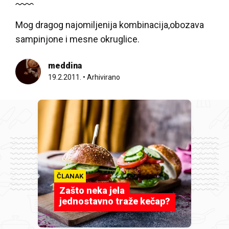
Mog dragog najomiljenija kombinacija,obozava
sampinjone i mesne okruglice.
meddina
19.2.2011.
•
Arhivirano
ČLANAK
Zašto neka jela
jednostavno traže kečap?