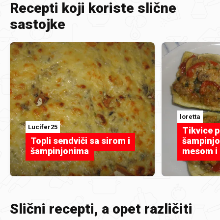
Recepti koji koriste slične
sastojke
loretta
Lucifer25
Tikvice 
Topli sendviči sa sirom i
šampinjo
šampinjonima
mesom i
Slični recepti, a opet različiti