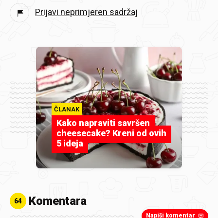
Prijavi neprimjeren sadržaj
ČLANAK
Kako napraviti savršen
cheesecake? Kreni od ovih
5 ideja
Komentara
64
Napiši komentar