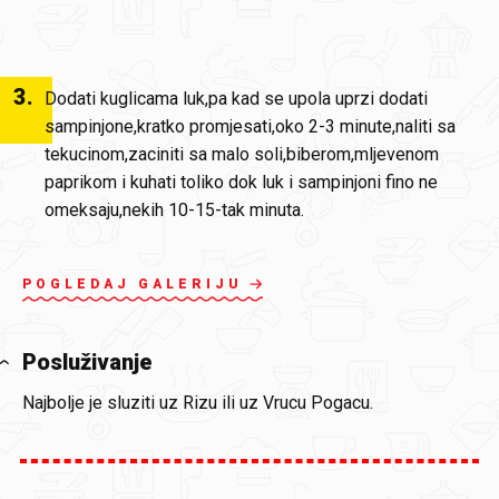
3
.
Dodati kuglicama luk,pa kad se upola uprzi dodati
sampinjone,kratko promjesati,oko 2-3 minute,naliti sa
tekucinom,zaciniti sa malo soli,biberom,mljevenom
paprikom i kuhati toliko dok luk i sampinjoni fino ne
omeksaju,nekih 10-15-tak minuta.
POGLEDAJ GALERIJU
Posluživanje
Najbolje je sluziti uz Rizu ili uz Vrucu Pogacu.