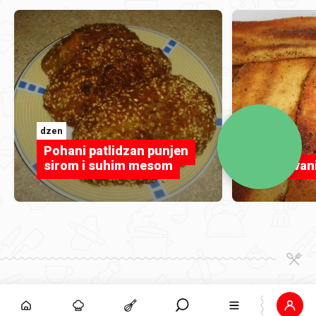
dzen
SanjaN
Pohani patlidzan punjen
sirom i suhim mesom
Pohovani