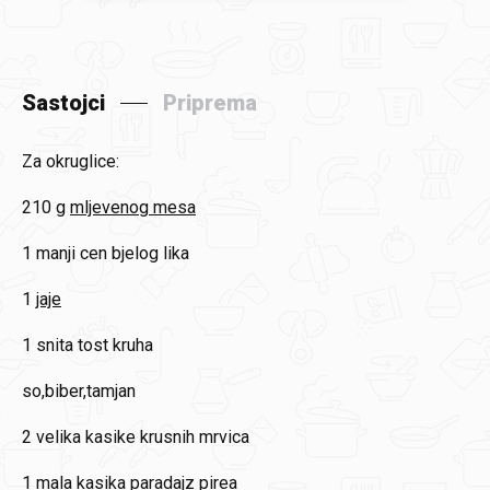
Sastojci
Priprema
Za okruglice:
210 g
mljevenog mesa
1
manji cen bjelog lika
1
jaje
1
snita tost kruha
so,biber,tamjan
2
velika kasike krusnih mrvica
1
mala kasika paradajz pirea