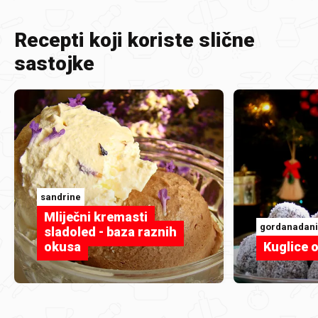
Recepti koji koriste slične
sastojke
sandrine
Mliječni kremasti
gordanadani
sladoled - baza raznih
okusa
Kuglice o