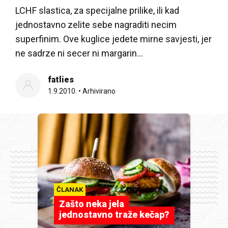
LCHF slastica, za specijalne prilike, ili kad
jednostavno zelite sebe nagraditi necim
superfinim. Ove kuglice jedete mirne savjesti, jer
ne sadrze ni secer ni margarin…
fatlies
1.9.2010.
•
Arhivirano
ČLANAK
Zašto neka jela
jednostavno traže kečap?