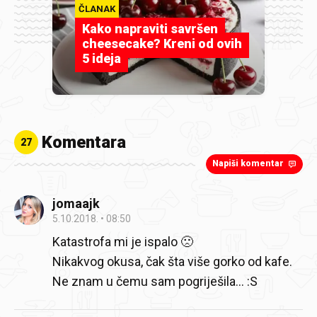
ČLANAK
Kako napraviti savršen
cheesecake? Kreni od ovih
5 ideja
Komentara
27
Napiši komentar
jomaajk
5.10.2018.
08:50
Katastrofa mi je ispalo 🙁
Nikakvog okusa, čak šta više gorko od kafe.
Ne znam u čemu sam pogriješila... :S