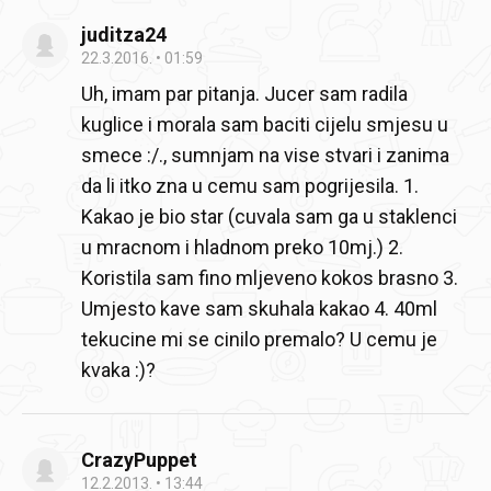
juditza24
22.3.2016.
01:59
Uh, imam par pitanja. Jucer sam radila
kuglice i morala sam baciti cijelu smjesu u
smece :/., sumnjam na vise stvari i zanima
da li itko zna u cemu sam pogrijesila. 1.
Kakao je bio star (cuvala sam ga u staklenci
u mracnom i hladnom preko 10mj.) 2.
Koristila sam fino mljeveno kokos brasno 3.
Umjesto kave sam skuhala kakao 4. 40ml
tekucine mi se cinilo premalo? U cemu je
kvaka :)?
CrazyPuppet
12.2.2013.
13:44