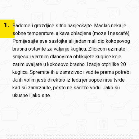
1
.
Bademe i grozdjice sitno nasjeckajte. Maslac neka je
sobne temperature, a kava ohladjena (moze i nescafé).
Pomijesajte sve sastojke ali jedan mali dio kokosovog
brasna ostavite za valjanje kuglica. Zlicicom uzimate
smjesu i vlaznim dlanovima oblikujete kuglice koje
zatim uvaljate u kokosovo brasno. Izadje otprilike 20
kuglica. Spremite ih u zamrzivac i vadite prema potrebi.
Ja ih volim jesti direktno iz leda jer uopce nisu tvrde
kad su zamrznute, posto ne sadrze vodu. Jako su
ukusne i jako site.