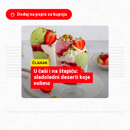
Dodaj na popis za kupnju
ČLANAK
U čaši i na štapiću:
sladoledni deserti koje
volimo