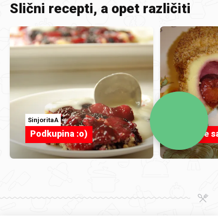
Slični recepti, a opet različiti
SinjoritaA
duci
Podkupina :o)
Knedle s