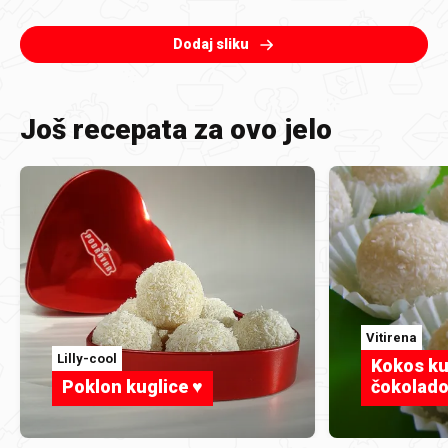
Dodaj sliku
Još recepata za ovo jelo
Vitirena
Lilly-cool
Kokos ku
Poklon kuglice ♥
čokolad