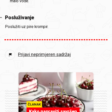
malo vode.
Posluživanje
Poslužiti uz pire krompir.
Prijavi neprimjeren sadržaj
ČLANAK
Kako napraviti savršen