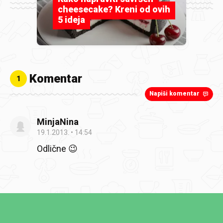
cheesecake? Kreni od ovih
5 ideja
Komentar
1
Napiši komentar
MinjaNina
19.1.2013.
14:54
Odlične 😉