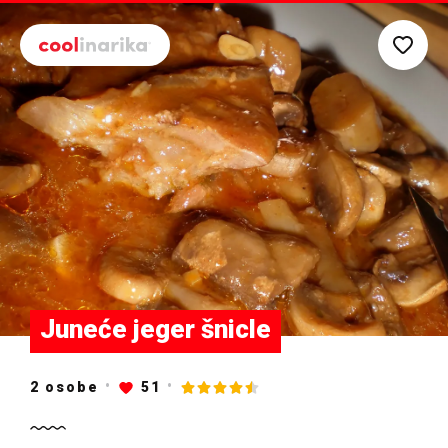
Preskoči na glavni sadržaj
Juneće jeger šnicle
2 osobe
51