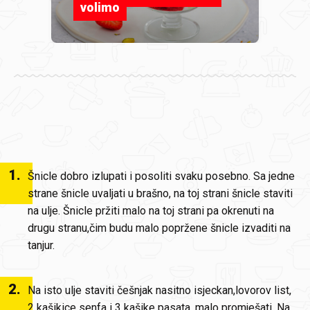
volimo
1
.
Šnicle dobro izlupati i posoliti svaku posebno. Sa jedne
strane šnicle uvaljati u brašno, na toj strani šnicle staviti
na ulje. Šnicle pržiti malo na toj strani pa okrenuti na
drugu stranu,čim budu malo popržene šnicle izvaditi na
tanjur.
2
.
Na isto ulje staviti češnjak nasitno isjeckan,lovorov list,
2 kašikice senfa i 3 kašike pasata, malo promješati. Na