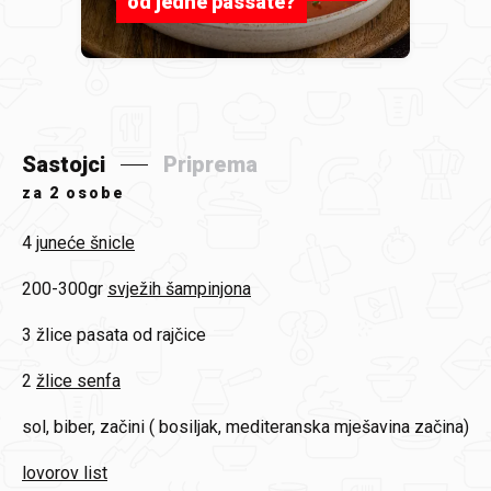
od jedne passate?
Sastojci
Priprema
za
2 osobe
4
juneće šnicle
200-300gr
svježih šampinjona
3
žlice pasata od rajčice
2
žlice senfa
sol, biber, začini ( bosiljak, mediteranska mješavina začina)
lovorov list