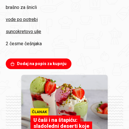
brašno za šnicli
vode po potrebi
suncokretovo ulje
2
česme češnjaka
Dodaj na popis za kupnju
ČLANAK
U čaši i na štapiću:
sladoledni deserti koje