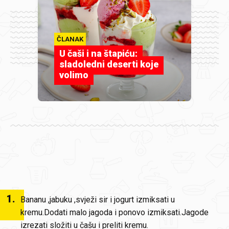
ČLANAK
U čaši i na štapiću:
sladoledni deserti koje
volimo
1
.
Bananu ,jabuku ,svježi sir i jogurt izmiksati u
kremu.Dodati malo jagoda i ponovo izmiksati.Jagode
izrezati složiti u čašu i preliti kremu.