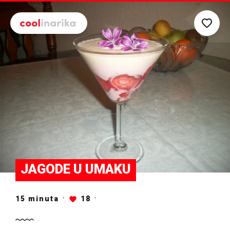
Preskoči na glavni sadržaj
JAGODE U UMAKU
15
minuta
18