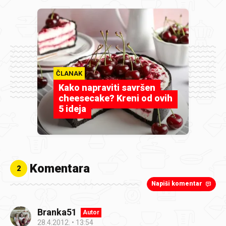
ČLANAK
Kako napraviti savršen
cheesecake? Kreni od ovih
5 ideja
Komentara
2
Napiši komentar
Branka51
Autor
28.4.2012.
13:54