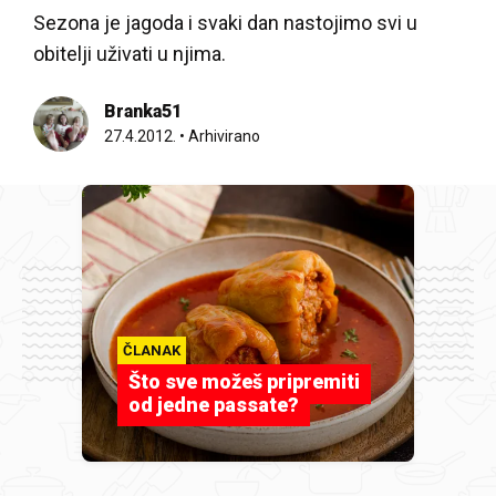
Sezona je jagoda i svaki dan nastojimo svi u
obitelji uživati u njima.
Branka51
27.4.2012.
•
Arhivirano
ČLANAK
Što sve možeš pripremiti
od jedne passate?