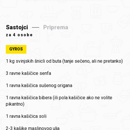
Sastojci
Priprema
za
4 osobe
GYROS
1 kg
svinjskih šnicli od buta (tanje sečeno, ali ne pretanko)
3
ravne kašičice senfa
1
ravna kašičica sušenog origana
1
ravna kašičica bibera (ili pola kašičice ako ne volite
pikantno)
1
ravna kašičica soli
2-3
kašike maslinovog ulja