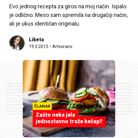
Evo jednog recepta za giros na moj način. Ispalo
je odlično. Meso sam spremila na drugačiji način,
ali je ukus identičan originalu.
Liketa
19.3.2013.
•
Arhivirano
ČLANAK
Zašto neka jela
jednostavno traže kečap?