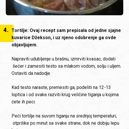
4
.
Tortilje: Ovaj recept sam prepisala od jedne sjajne
kuvarice Džekson, i uz njeno odobrenje ga ovde
objavljujem.
Napraviti udubljenje u brašnu, izmrviti kvasac, dodati
šećer i zamesiti testo sa mlakom vodom, solju i uljem.
Ostaviti da nadodje.
Kad testo naraste, premesiti ga, podeliti na 12-13
loptica i od svake razviti krug veličine tiganja u kojima
ćete ih peci.
Peći tortilje na suvom tiganju na srednjoj temperaturi,
otprilike po minut sa svake strane, dok ne dobiju lepu