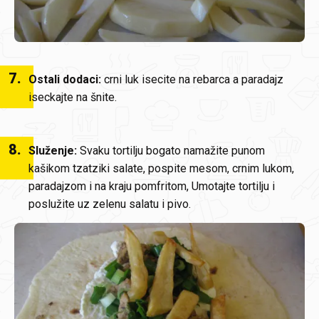
7
.
Ostali dodaci:
crni luk isecite na rebarca a paradajz
iseckajte na šnite.
8
.
Služenje:
Svaku tortilju bogato namažite punom
kašikom tzatziki salate, pospite mesom, crnim lukom,
paradajzom i na kraju pomfritom, Umotajte tortilju i
poslužite uz zelenu salatu i pivo.