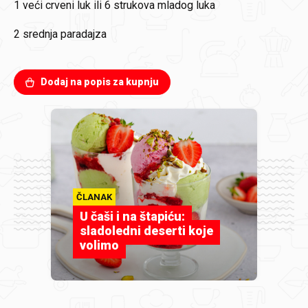
1
veći crveni luk ili 6 strukova mladog luka
2
srednja paradajza
Dodaj na popis za kupnju
ČLANAK
U čaši i na štapiću:
sladoledni deserti koje
volimo