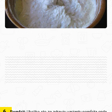
6
.
Pomfrit:
Ukoliko ste za zdraviju varijantu pomfrita onda