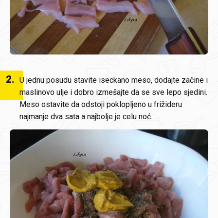
2
.
U jednu posudu stavite iseckano meso, dodajte začine i
maslinovo ulje i dobro izmešajte da se sve lepo sjedini.
Meso ostavite da odstoji poklopljeno u frižideru
najmanje dva sata a najbolje je celu noć.