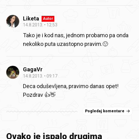
Liketa
Autor
14.8.2013.
12:53
Tako je i kod nas, jednom probamo pa onda
nekoliko puta uzastopno pravim.🙂
GagaVr
14.8.2013.
09:17
Deca oduševljena, pravimo danas opet!
Pozdrav 👍👋
Pogledaj komentare
Ovako je ispalo drugima