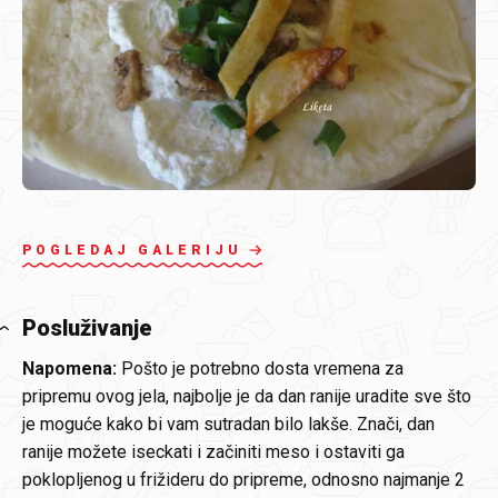
POGLEDAJ GALERIJU
Posluživanje
Napomena:
Pošto je potrebno dosta vremena za
pripremu ovog jela, najbolje je da dan ranije uradite sve što
je moguće kako bi vam sutradan bilo lakše. Znači, dan
ranije možete iseckati i začiniti meso i ostaviti ga
poklopljenog u frižideru do pripreme, odnosno najmanje 2