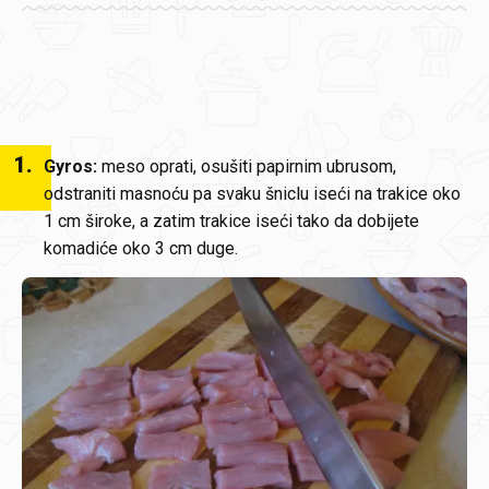
1
.
Gyros:
meso oprati, osušiti papirnim ubrusom,
odstraniti masnoću pa svaku šniclu iseći na trakice oko
1 cm široke, a zatim trakice iseći tako da dobijete
komadiće oko 3 cm duge.