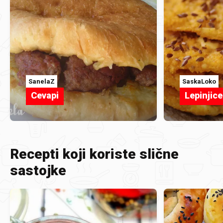
SanelaZ
SaskaLoko
Cevapi
Lepinjic
Recepti koji koriste slične
sastojke