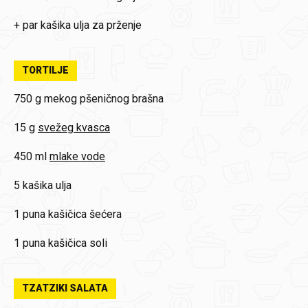
+ par kašika ulja za prženje
TORTILJE
750 g
mekog pšeničnog brašna
15 g
svežeg kvasca
450 ml
mlake vode
5
kašika ulja
1
puna kašičica šećera
1
puna kašičica soli
TZATZIKI SALATA