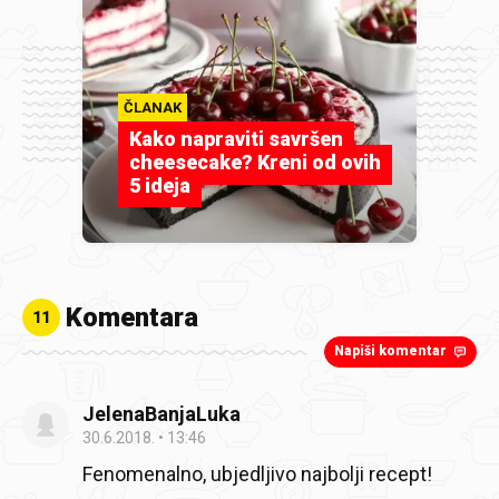
ČLANAK
Kako napraviti savršen
cheesecake? Kreni od ovih
5 ideja
Komentara
11
Napiši komentar
JelenaBanjaLuka
30.6.2018.
13:46
Fenomenalno, ubjedljivo najbolji recept!