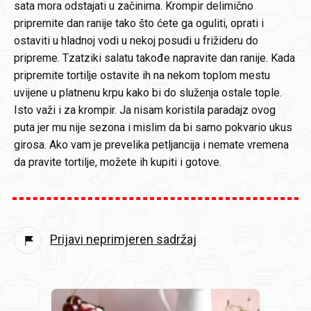
sata mora odstajati u začinima. Krompir delimično
pripremite dan ranije tako što ćete ga oguliti, oprati i
ostaviti u hladnoj vodi u nekoj posudi u frižideru do
pripreme. Tzatziki salatu takođe napravite dan ranije. Kada
pripremite tortilje ostavite ih na nekom toplom mestu
uvijene u platnenu krpu kako bi do služenja ostale tople.
Isto važi i za krompir. Ja nisam koristila paradajz ovog
puta jer mu nije sezona i mislim da bi samo pokvario ukus
girosa. Ako vam je prevelika petljancija i nemate vremena
da pravite tortilje, možete ih kupiti i gotove.
Prijavi neprimjeren sadržaj