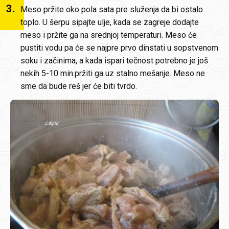
3
.
Meso pržite oko pola sata pre služenja da bi ostalo
toplo. U šerpu sipajte ulje, kada se zagreje dodajte
meso i pržite ga na srednjoj temperaturi. Meso će
pustiti vodu pa će se najpre prvo dinstati u sopstvenom
soku i začinima, a kada ispari tečnost potrebno je još
nekih 5-10 min.pržiti ga uz stalno mešanje. Meso ne
sme da bude reš jer će biti tvrdo.