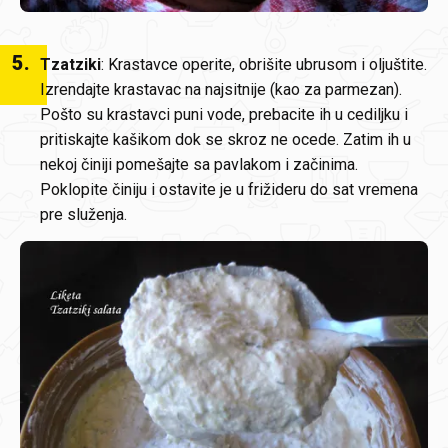
5
.
Tzatziki
: Krastavce operite, obrišite ubrusom i oljuštite.
Izrendajte krastavac na najsitnije (kao za parmezan).
Pošto su krastavci puni vode, prebacite ih u cediljku i
pritiskajte kašikom dok se skroz ne ocede. Zatim ih u
nekoj činiji pomešajte sa pavlakom i začinima.
Poklopite činiju i ostavite je u frižideru do sat vremena
pre služenja.