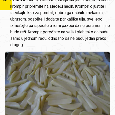
krompir pripremite na sledeći način. Krompir oljuštite i
iseckajte kao za pomfrit, dobro ga osušite mekanim
ubrusom, posolite i dodajte par kašika ulja, sve lepo
izmešajte pa ispecite u rerni pazeći da ne porumeni i ne
bude reš. Krompir poređajte na veliki pleh tako da budu
samo u jednom redu, odnosno da ne budu jedan preko
drugog.