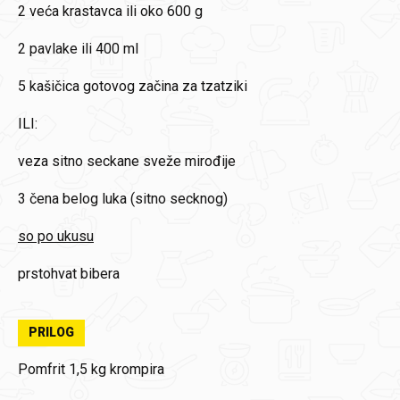
2
veća krastavca ili oko 600 g
2
pavlake ili 400 ml
5
kašičica gotovog začina za tzatziki
ILI:
veza
sitno seckane sveže mirođije
3 čena
belog luka (sitno secknog)
so po ukusu
prstohvat bibera
PRILOG
Pomfrit
1,5 kg krompira