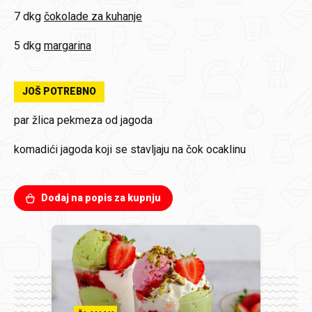
7 dkg
čokolade za kuhanje
5 dkg
margarina
JOŠ POTREBNO
par žlica pekmeza od jagoda
komadići jagoda koji se stavljaju na čok ocaklinu
Dodaj na popis za kupnju