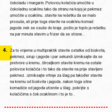
čokoladu i margarin..Polovicu kolačića umočite u
čokoladnu ocaklinu tako da stranu na kojoj je pekmez
umočite u ocaklinu…stavite na rešetku da se malo
prosuše, ali prije toga stavite na ocaklinu komad
jagode..nek se osuše do kraja…pošto je toplo ja rešetku
na par minuta stavim u frizer da se stisne…
4
.
Za to vrijeme u multipraktik stavite ostatke od biskvita,
pekmez, sirup i jagode i par sekundi izmiksajte da se
pretvore u kremu…štrcaljkom stavite kremu na ostale
polovice kolačića i to tako da stavite na prije stavljeni
pekmez…izmiksajte vrhnje za šlag pa također stavite
na kremu od biskvita i jagoda…nakon toga sitne
komadiće od jagoda utisnite u šlag…pokrijte s
kolačičima s čok.ocaklinom i to je to…