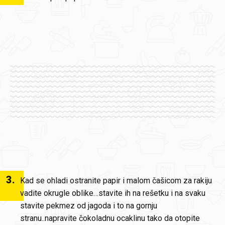
3
.
Kad se ohladi ostranite papir i malom čašicom za rakiju
vadite okrugle oblike…stavite ih na rešetku i na svaku
stavite pekmez od jagoda i to na gornju
stranu..napravite čokoladnu ocaklinu tako da otopite