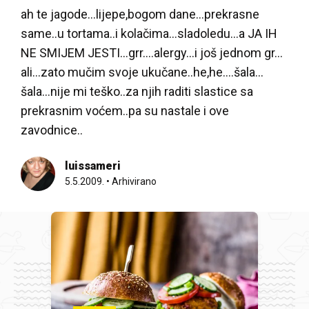
ah te jagode…lijepe,bogom dane…prekrasne
same..u tortama..i kolačima…sladoledu…a JA IH
NE SMIJEM JESTI…grr….alergy…i još jednom gr…
ali…zato mučim svoje ukučane..he,he….šala…
šala…nije mi teško..za njih raditi slastice sa
prekrasnim voćem..pa su nastale i ove
zavodnice..
luissameri
5.5.2009.
•
Arhivirano