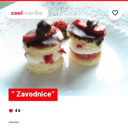
Preskoči na glavni sadržaj
” Zavodnice”
46