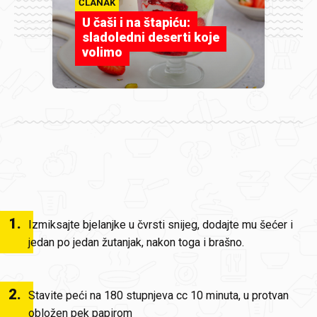
ČLANAK
U čaši i na štapiću:
sladoledni deserti koje
volimo
1
.
Izmiksajte bjelanjke u čvrsti snijeg, dodajte mu šećer i
jedan po jedan žutanjak, nakon toga i brašno.
2
.
Stavite peći na 180 stupnjeva cc 10 minuta, u protvan
obložen pek papirom