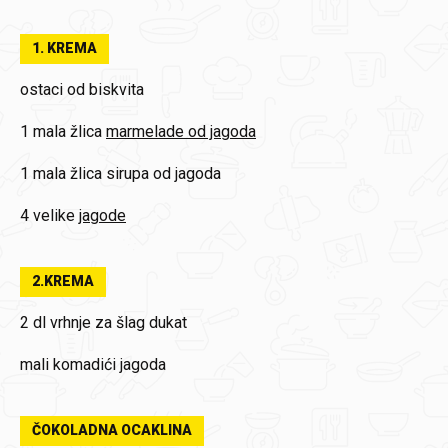
1. KREMA
ostaci od biskvita
1 mala žlica
marmelade od jagoda
1 mala žlica
sirupa od jagoda
4 velike
jagode
2.KREMA
2 dl
vrhnje za šlag dukat
mali komadići jagoda
ČOKOLADNA OCAKLINA