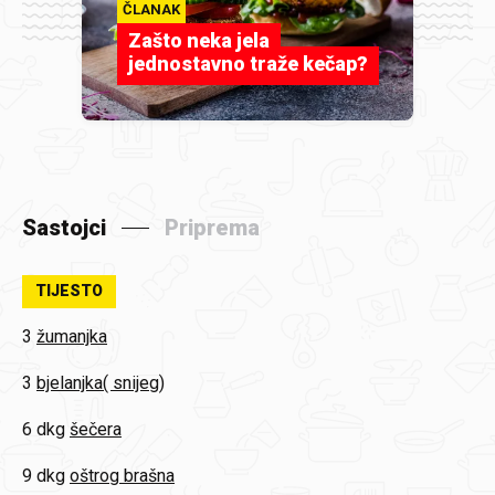
ČLANAK
Zašto neka jela
jednostavno traže kečap?
Sastojci
Priprema
TIJESTO
3
žumanjka
3
bjelanjka( snijeg)
6 dkg
šečera
9 dkg
oštrog brašna