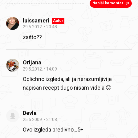
Napiši komentar
luissameri
Autor
29.5.2012.
20:48
zašto??
Orijana
29.5.2012.
14:09
Odlichno izgleda, ali ja nerazumljivije
napisan recept dugo nisam videla 🙁
Devla
25.5.2009.
21:08
Ovo izgleda predivno…5+