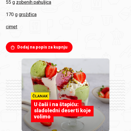
55 g
zobenih pahuljica
170 g
grožđica
cimet
Dodaj na popis za kupnju
ČLANAK
U čaši i na štapiću:
sladoledni deserti koje
volimo