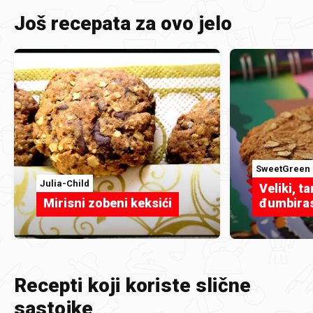
Još recepata za ovo jelo
SweetGreen
Julia-Child
Veliki, ta
Mirisni zobeni keksići
đumbiras
Recepti koji koriste slične
sastojke