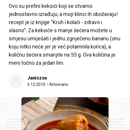
Ovo su prefini keksići koji se stvarno
jednostavno izrađuju, a moji klinci ih obožavaju!
recept je iz knjige ''Kruh i kolači - zdravo i
slasno''. Za keksiće s manje šećera možete u
smjesu umiješati i jednu zgnječenu bananu (onu
koju nitko neće jer je već potamnila korica), a
količnu šećera smanjite na 55 g. Ova količina je
meni točno za jedan lim.
Janiczsa
5.12.2010.
•
Arhivirano