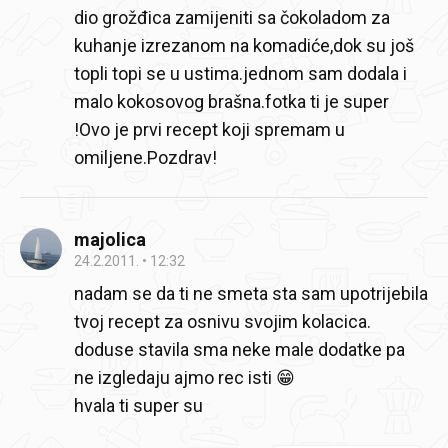
dio grožđica zamijeniti sa čokoladom za
kuhanje izrezanom na komadiće,dok su još
topli topi se u ustima.jednom sam dodala i
malo kokosovog brašna.fotka ti je super
!Ovo je prvi recept koji spremam u
omiljene.Pozdrav!
majolica
24.2.2011.
12:32
nadam se da ti ne smeta sta sam upotrijebila
tvoj recept za osnivu svojim kolacica.
doduse stavila sma neke male dodatke pa
ne izgledaju ajmo rec isti 😁
hvala ti super su