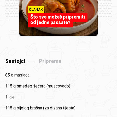
ČLANAK
Što sve možeš pripremiti
od jedne passate?
Sastojci
Priprema
85 g
maslaca
115 g
smeđeg šećera (muscovado)
1
jaje
115 g
bijelog brašna (za dizana tijesta)