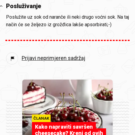
Posluživanje
Poslužite uz sok od naranče ili neki drugo voćni sok. Na taj
način će se željezo iz grožđica lakše apsorbirati;-)
Prijavi neprimjeren sadržaj
ČLANAK
Kako napraviti savršen
cheesecake? Kreni od ovih