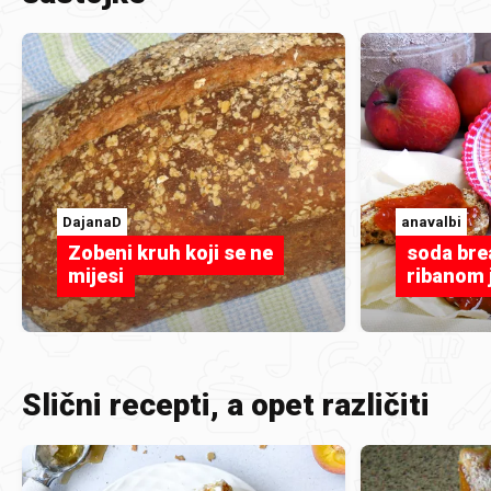
DajanaD
anavalbi
Zobeni kruh koji se ne
soda bre
mijesi
ribanom
Slični recepti, a opet različiti