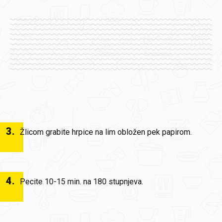
3
.
Žlicom grabite hrpice na lim obložen pek papirom.
4
.
Pecite 10-15 min. na 180 stupnjeva.