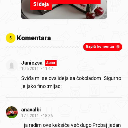
5 ideja
Komentara
5
Napiši komentar
Janiczsa
Autor
10.5.2011.
11:47
Sviđa mi se ova ideja sa čokoladom! Sigurno
je jako fino :mljac:
anavalbi
17.4.2011.
18:36
I ja radim ove keksiće već dugo.Probaj jedan