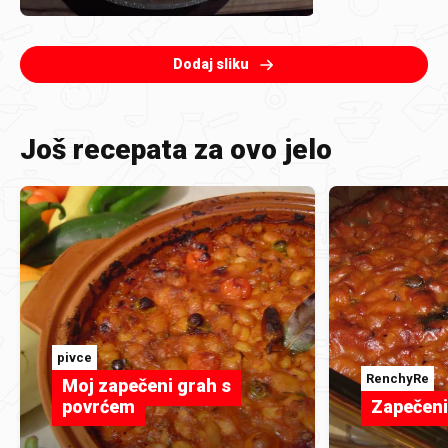
Dodaj sliku
Još recepata za ovo jelo
pivce
RenchyRe
Moj zapečeni grah s
povrćem
Zapečeni