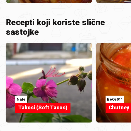
Recepti koji koriste slične
sastojke
Nale
BeOs011
Takosi (Soft Tacos)
Chutney