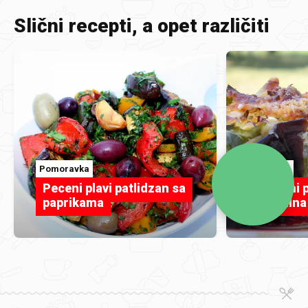
Slični recepti, a opet različiti
Pomoravka
TashaNa
Peceni plavi patlidzan sa
Punjeni p
paprikama
Dijetalna