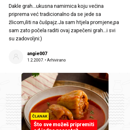
Dakle grah…ukusna namirnica koju većina
priprema već tradicionalno da se jede sa
žlicom,iliti na čušpajz.Ja sam htjela promjene,pa
sam zato počela raditi ovaj zapečeni grah…i svi
su zadovoljni:)
angie007
1.2.2007.
•
Arhivirano
ČLANAK
Što sve možeš pripremiti