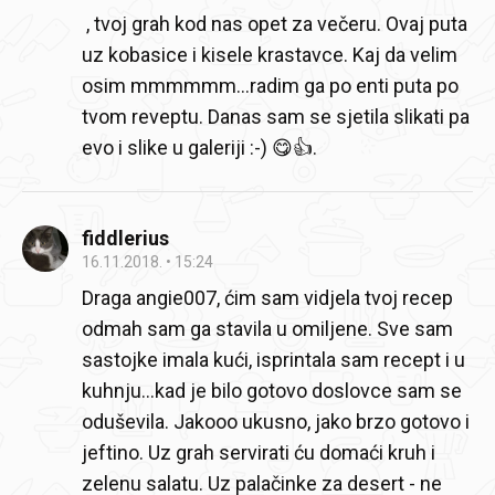
, tvoj grah kod nas opet za večeru. Ovaj puta
uz kobasice i kisele krastavce. Kaj da velim
osim mmmmmm...radim ga po enti puta po
tvom reveptu. Danas sam se sjetila slikati pa
evo i slike u galeriji :-) 😋👍.
fiddlerius
16.11.2018.
15:24
Draga angie007, ćim sam vidjela tvoj recep
odmah sam ga stavila u omiljene. Sve sam
sastojke imala kući, isprintala sam recept i u
kuhnju...kad je bilo gotovo doslovce sam se
oduševila. Jakooo ukusno, jako brzo gotovo i
jeftino. Uz grah servirati ću domaći kruh i
zelenu salatu. Uz palačinke za desert - ne