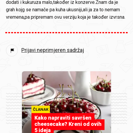
dodati i kukuruza malo,također iz konzerve.Znam da je
grah kojg se namače pa kuha ukusniji,ali ja za to nemam
vremena,pa pripremam ovu verziju koja je također izvrsna.
Prijavi neprimjeren sadržaj
ČLANAK
Kako napraviti savršen
cheesecake? Kreni od ovih
5 ideja