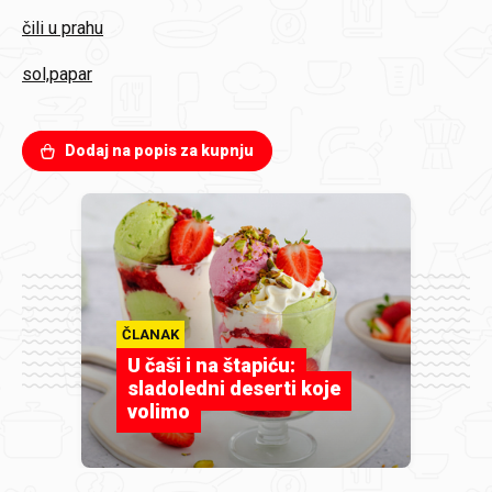
čili u prahu
sol,papar
Dodaj na popis za kupnju
ČLANAK
U čaši i na štapiću:
sladoledni deserti koje
volimo