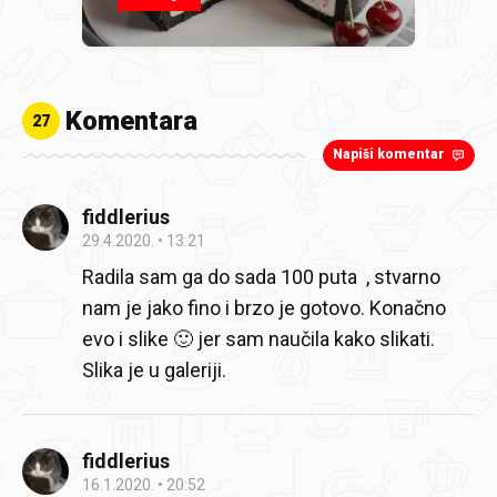
Komentara
27
Napiši komentar
fiddlerius
29.4.2020.
13:21
Radila sam ga do sada 100 puta
, stvarno
nam je jako fino i brzo je gotovo. Konačno
evo i slike 🙂 jer sam naučila kako slikati.
Slika je u galeriji.
fiddlerius
16.1.2020.
20:52