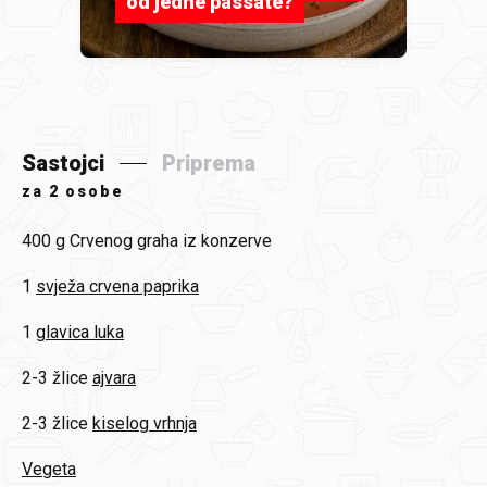
od jedne passate?
Sastojci
Priprema
za
2 osobe
400 g
Crvenog graha iz konzerve
1
svježa crvena paprika
1
glavica luka
2-3 žlice
ajvara
2-3 žlice
kiselog vrhnja
Vegeta