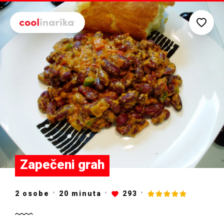
Preskoči na glavni sadržaj
Zapečeni grah
2 osobe
20
minuta
293