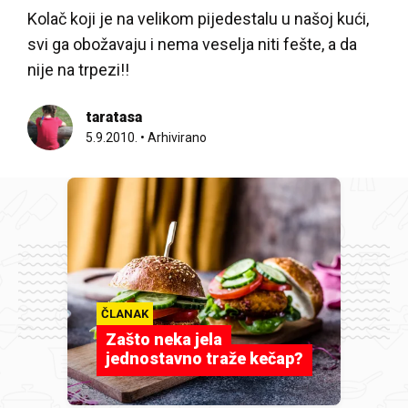
Kolač koji je na velikom pijedestalu u našoj kući,
svi ga obožavaju i nema veselja niti fešte, a da
nije na trpezi!!
taratasa
5.9.2010.
•
Arhivirano
ČLANAK
Zašto neka jela
jednostavno traže kečap?