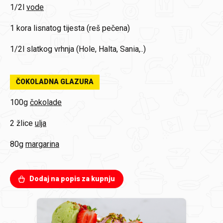
1/2l
vode
1 kora
lisnatog tijesta (reš pečena)
1/2l
slatkog vrhnja (Hole, Halta, Sania,..)
ČOKOLADNA GLAZURA
100g
čokolade
2 žlice
ulja
80g
margarina
Dodaj na popis za kupnju