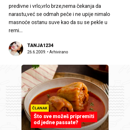
predivne i vrlo,vrlo brze,nema čekanja da
narastu,već se odmah peče i ne upije nimalo
masnoće ostanu suve kao da su se pekle u
rerni…
TANJA1234
26.6.2009.
•
Arhivirano
ČLANAK
Što sve možeš pripremiti
od jedne passate?