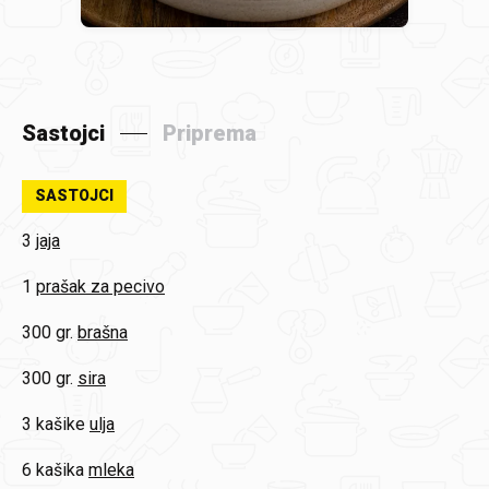
Sastojci
Priprema
SASTOJCI
3
jaja
1
prašak za pecivo
300 gr.
brašna
300 gr.
sira
3 kašike
ulja
6 kašika
mleka