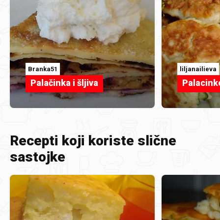
Branka51
liljanailieva
Palačinka i šljiva
Palacinke
Recepti koji koriste slične
sastojke