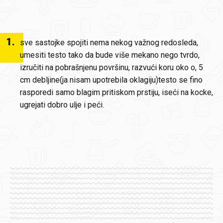
1
.
sve sastojke spojiti nema nekog važnog redosleda,
umesiti testo tako da bude više mekano nego tvrdo,
izručiti na pobrašnjenu površinu, razvući koru oko o, 5
cm debljine(ja nisam upotrebila oklagiju)testo se fino
rasporedi samo blagim pritiskom prstiju, iseći na kocke,
ugrejati dobro ulje i peći.