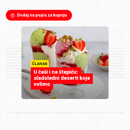
Dodaj na popis za kupnju
ČLANAK
U čaši i na štapiću:
sladoledni deserti koje
volimo