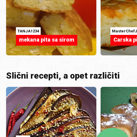
TANJA1234
MasterChef
mekana pita sa sirom
Carska p
Slični recepti, a opet različiti