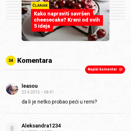
ČLANAK
Kako napraviti savršen
cheesecake? Kreni od ovih
5 ideja
Komentara
34
Napiši komentar
leasou
23.4.2015.
08:41
da li je netko probao peći u rerni?
Aleksandra1234