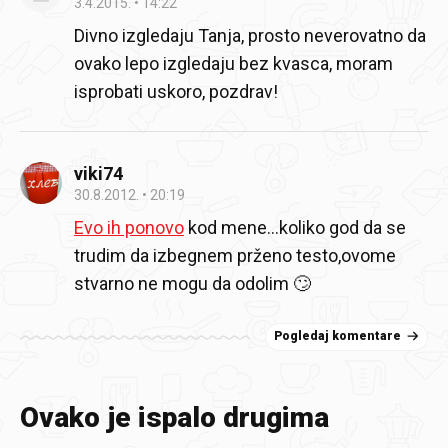
3.4.2015.
14:22
Divno izgledaju Tanja, prosto neverovatno da
ovako lepo izgledaju bez kvasca, moram
isprobati uskoro, pozdrav!
viki74
30.8.2012.
20:19
Evo ih ponovo
kod mene...koliko god da se
trudim da izbegnem prženo testo,ovome
stvarno ne mogu da odolim 🙄
Pogledaj komentare
Ovako je ispalo drugima