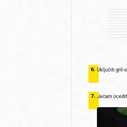
6
.
Uključiti gril-
7
.
Ječam ocediti