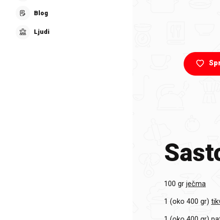
Blog
Ljudi
Sp
Sasto
100 gr
ječma
1 (oko 400 gr)
tik
1 (oko 400 gr)
pa