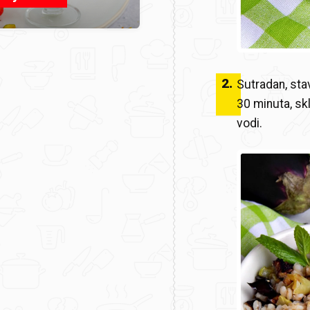
2
.
Sutradan, sta
30 minuta, sk
vodi.