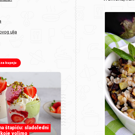
a
ovog ulja
 za kupnju
 na štapiću: sladoledni
 koje volimo