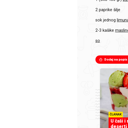
2
paprike šilje
sok jednog
limun
2-3 kašike
maslin
so
Dodaj na popis
ČLANAK
U čaši i
deserti