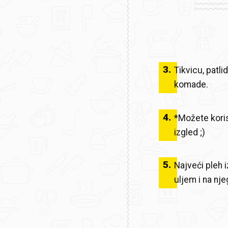
3
.
Tikvicu, patli
komade.
4
.
*Možete korist
izgled ;)
5
.
Najveći pleh 
uljem i na nj