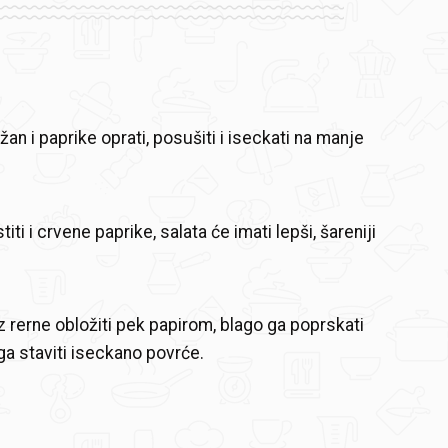
džan i paprike oprati, posušiti i iseckati na manje
iti i crvene paprike, salata će imati lepši, šareniji
iz rerne obložiti pek papirom, blago ga poprskati
ega staviti iseckano povrće.