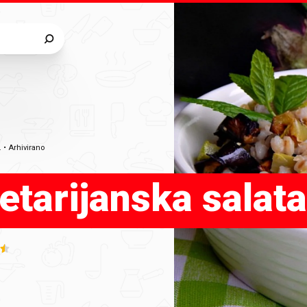
.
•
Arhivirano
etarijanska salat