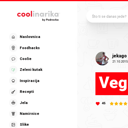
Preskoči na glavni sadržaj
Što ti se danas jede?
Naslovnica
Foodhacks
jekago
Coolie
21.10.2015
Zeleni kutak
Veg
Inspiracija
Recepti
Jela
45
Namirnice
Slike