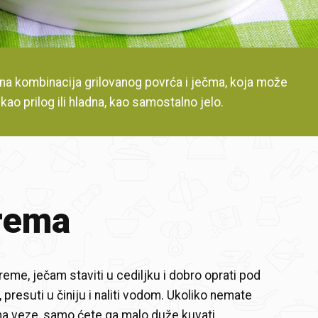
a kombinacija grilovanog povrća i ječma, koja može
 kao prilog ili hladna, kao samostalno jelo.
rema
reme, ječam staviti u cediljku i dobro oprati pod
presuti u činiju i naliti vodom. Ukoliko nemate
a veze, samo ćete ga malo duže kuvati.