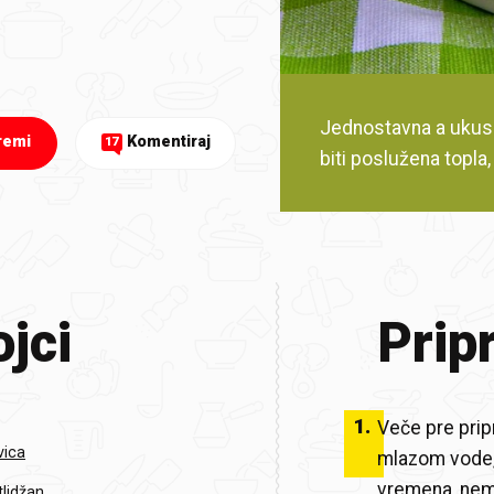
Jednostavna a ukusn
remi
Komentiraj
17
biti poslužena topla,
jci
Prip
1
.
Veče pre prip
vica
mlazom vode, 
vremena, nem
tlidžan